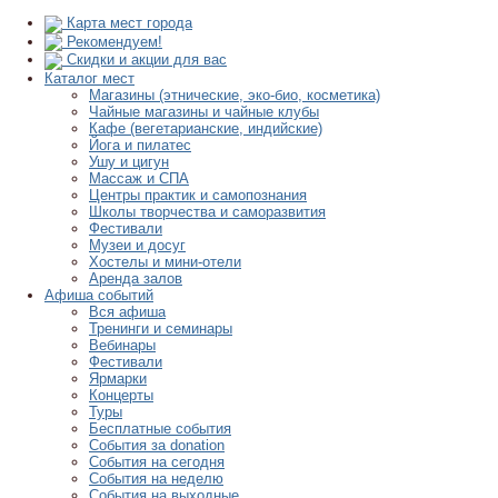
Карта мест города
Рекомендуем!
Скидки и акции для вас
Каталог мест
Магазины (этнические, эко-био, косметика)
Чайные магазины и чайные клубы
Кафе (вегетарианские, индийские)
Йога и пилатес
Ушу и цигун
Массаж и СПА
Центры практик и самопознания
Школы творчества и саморазвития
Фестивали
Музеи и досуг
Хостелы и мини-отели
Аренда залов
Афиша событий
Вся афиша
Тренинги и семинары
Вебинары
Фестивали
Ярмарки
Концерты
Туры
Бесплатные события
События за donation
События на сегодня
События на неделю
События на выходные