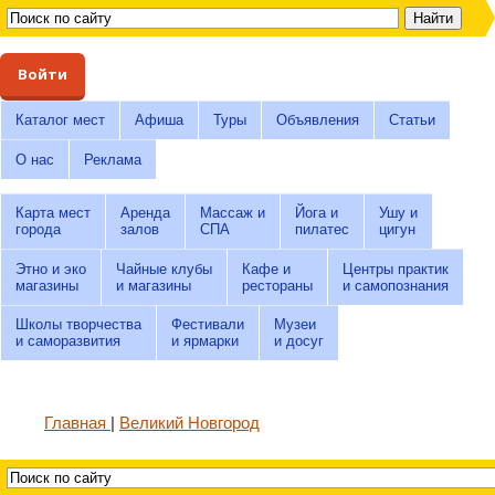
Войти
Каталог мест
Афиша
Туры
Объявления
Статьи
О нас
Реклама
Карта мест
Аренда
Массаж и
Йога и
Ушу и
города
залов
СПА
пилатес
цигун
Этно и эко
Чайные клубы
Кафе и
Центры практик
магазины
и магазины
рестораны
и самопознания
Школы творчества
Фестивали
Музеи
и саморазвития
и ярмарки
и досуг
Главная
Великий Новгород