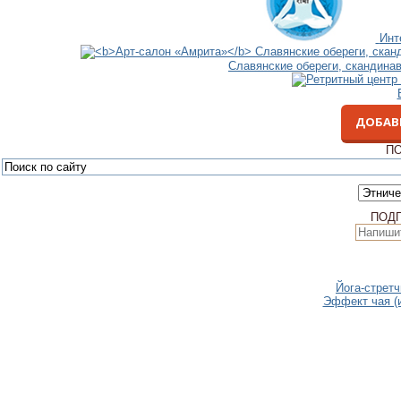
Инт
Славянские обереги, скандина
ДОБАВ
ПО
ПОД
Йога-стретч
Эффект чая (