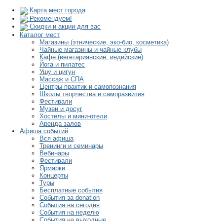
Карта мест города
Рекомендуем!
Скидки и акции для вас
Каталог мест
Магазины (этнические, эко-био, косметика)
Чайные магазины и чайные клубы
Кафе (вегетарианские, индийские)
Йога и пилатес
Ушу и цигун
Массаж и СПА
Центры практик и самопознания
Школы творчества и саморазвития
Фестивали
Музеи и досуг
Хостелы и мини-отели
Аренда залов
Афиша событий
Вся афиша
Тренинги и семинары
Вебинары
Фестивали
Ярмарки
Концерты
Туры
Бесплатные события
События за donation
События на сегодня
События на неделю
События на выходные