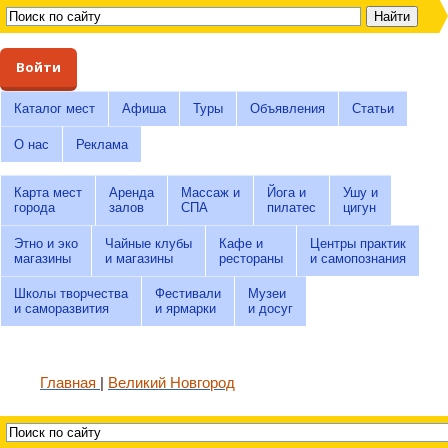
Войти
Каталог мест
Афиша
Туры
Объявления
Статьи
О нас
Реклама
Карта мест
Аренда
Массаж и
Йога и
Ушу и
города
залов
СПА
пилатес
цигун
Этно и эко
Чайные клубы
Кафе и
Центры практик
магазины
и магазины
рестораны
и самопознания
Школы творчества
Фестивали
Музеи
и саморазвития
и ярмарки
и досуг
Главная
Великий Новгород