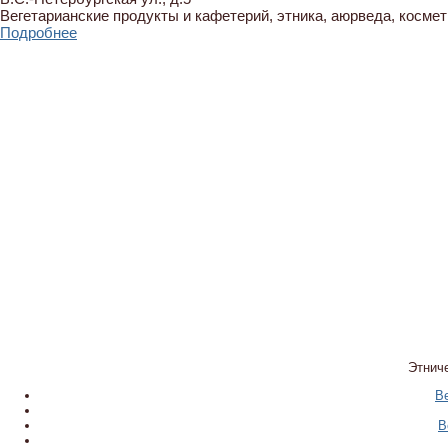
Вегетарианские продукты и кафетерий, этника, аюрведа, космет
Подробнее
Этнич
В
В