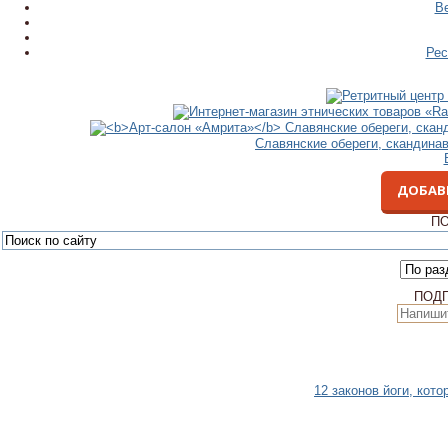
В
Рес
Славянские обереги, скандина
ДОБАВ
ПО
ПОД
12 законов йоги, кот