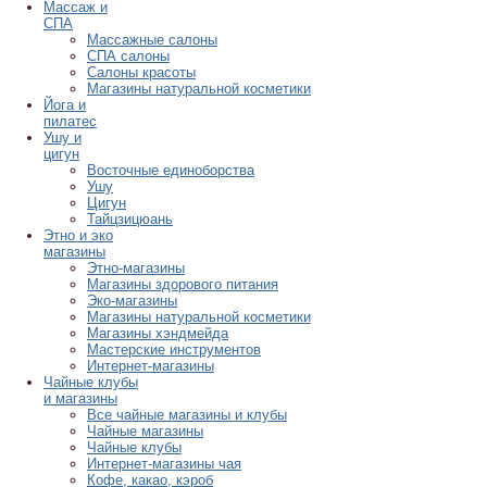
Массаж и
СПА
Массажные салоны
СПА салоны
Салоны красоты
Магазины натуральной косметики
Йога и
пилатес
Ушу и
цигун
Восточные единоборства
Ушу
Цигун
Тайцзицюань
Этно и эко
магазины
Этно-магазины
Магазины здорового питания
Эко-магазины
Магазины натуральной косметики
Магазины хэндмейда
Мастерские инструментов
Интернет-магазины
Чайные клубы
и магазины
Все чайные магазины и клубы
Чайные магазины
Чайные клубы
Интернет-магазины чая
Кофе, какао, кэроб