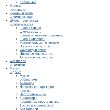
Кальянные
Кафе и
рестораны
Центры практик
и самопознания
Школы творчества
и саморазвития
Школы танцев
Школы вокала
Школы игры на инструментах
Школы живописи
Мастер-классы по готовке
Поделки и искусство
Файр-шоу и поинг
Цирковое мастерство
Актерское мастерство
Фестивали
и ярмарки
Музеи
и досуг
Музеи
Библиотеки
Антикафе
Необычные и арт-кафе
Квесты
Настольные игры
Кинотеатры
Креативные пространства
Хостелы и мини-отели
Арт-галереи