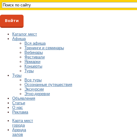
Войти
Каталог мест
Афиша
Вся афиша
Тренинги и семинары
Вебинары
Фестивали
Ярмарки
Концерты
Туры
Туры
Все туры
Осознанные путешествия
Экскурсии
Этно-деревни
Объявления
Статьи
О нас
Реклама
Карта мест
города
Аренда
залов