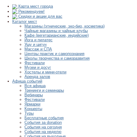
Карта мест города
Рекомендуем!
Скидки и акции для вас
Каталог мест
Магазины (этнические, эко-био, косметика)
Чайные магазины и чайные клубы
Кафе (вегетарианские, индийские)
Йога и пилатес
Ушу и цигун
Массаж и СПА
Центры практик и самопознания
Школы творчества и саморазвития
Фестивали
Музеи и досуг
Хостелы и мини-отели
Аренда залов
Афиша событий
Вся афиша
Тренинги и семинары
Вебинары
Фестивали
Ярмарки
Концерты
Туры
Бесплатные события
События за donation
События на сегодня
События на неделю
События на выходные