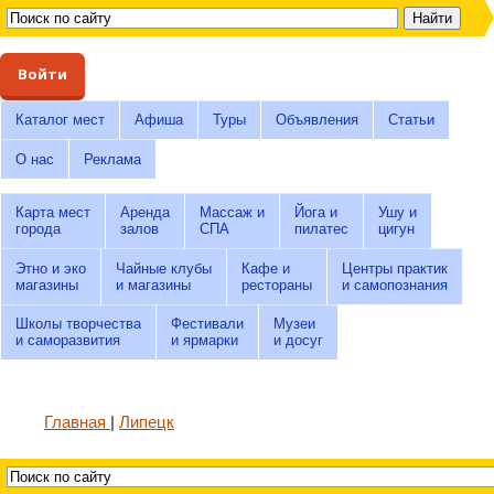
Войти
Каталог мест
Афиша
Туры
Объявления
Статьи
О нас
Реклама
Карта мест
Аренда
Массаж и
Йога и
Ушу и
города
залов
СПА
пилатес
цигун
Этно и эко
Чайные клубы
Кафе и
Центры практик
магазины
и магазины
рестораны
и самопознания
Школы творчества
Фестивали
Музеи
и саморазвития
и ярмарки
и досуг
Главная
Липецк