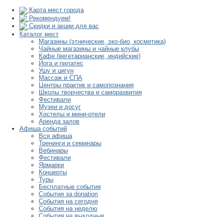
Карта мест города
Рекомендуем!
Скидки и акции для вас
Каталог мест
Магазины (этнические, эко-био, косметика)
Чайные магазины и чайные клубы
Кафе (вегетарианские, индийские)
Йога и пилатес
Ушу и цигун
Массаж и СПА
Центры практик и самопознания
Школы творчества и саморазвития
Фестивали
Музеи и досуг
Хостелы и мини-отели
Аренда залов
Афиша событий
Вся афиша
Тренинги и семинары
Вебинары
Фестивали
Ярмарки
Концерты
Туры
Бесплатные события
События за donation
События на сегодня
События на неделю
События на выходные