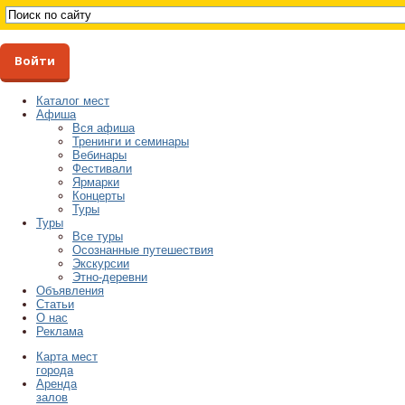
Войти
Каталог мест
Афиша
Вся афиша
Тренинги и семинары
Вебинары
Фестивали
Ярмарки
Концерты
Туры
Туры
Все туры
Осознанные путешествия
Экскурсии
Этно-деревни
Объявления
Статьи
О нас
Реклама
Карта мест
города
Аренда
залов