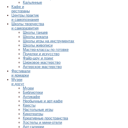
Кальянные
Кафе и
рестораны
Центры практик
и самопознания
Школы творчества
и саморазвития
Школы танцев
Школы вокала
Школы игры на инструментах
Школы живописи
Мастер-классы по готовке
Поделки и искусство
Файр-шоу и поинг
Цирковое мастерство
Актерское мастерство
Фестивали
и ярмарки
Музеи
и досуг
Музеи
Библиотеки
Антикафе
Необычные и арт-кафе
Квесты
Настольные игры
Кинотеатры
Креативные пространства
Хостелы и мини-отели
Арт-галереи