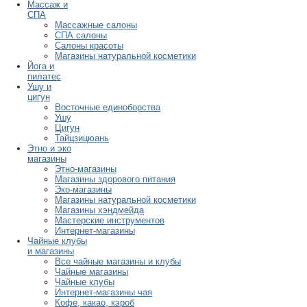
Массаж и
СПА
Массажные салоны
СПА салоны
Салоны красоты
Магазины натуральной косметики
Йога и
пилатес
Ушу и
цигун
Восточные единоборства
Ушу
Цигун
Тайцзицюань
Этно и эко
магазины
Этно-магазины
Магазины здорового питания
Эко-магазины
Магазины натуральной косметики
Магазины хэндмейда
Мастерские инструментов
Интернет-магазины
Чайные клубы
и магазины
Все чайные магазины и клубы
Чайные магазины
Чайные клубы
Интернет-магазины чая
Кофе, какао, кэроб