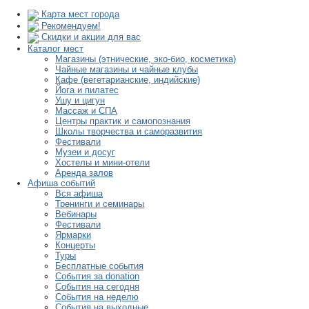
Карта мест города
Рекомендуем!
Скидки и акции для вас
Каталог мест
Магазины (этнические, эко-био, косметика)
Чайные магазины и чайные клубы
Кафе (вегетарианские, индийские)
Йога и пилатес
Ушу и цигун
Массаж и СПА
Центры практик и самопознания
Школы творчества и саморазвития
Фестивали
Музеи и досуг
Хостелы и мини-отели
Аренда залов
Афиша событий
Вся афиша
Тренинги и семинары
Вебинары
Фестивали
Ярмарки
Концерты
Туры
Бесплатные события
События за donation
События на сегодня
События на неделю
События на выходные