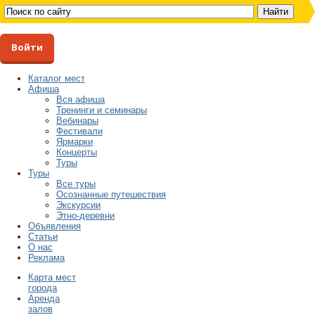
Войти
Каталог мест
Афиша
Вся афиша
Тренинги и семинары
Вебинары
Фестивали
Ярмарки
Концерты
Туры
Туры
Все туры
Осознанные путешествия
Экскурсии
Этно-деревни
Объявления
Статьи
О нас
Реклама
Карта мест
города
Аренда
залов