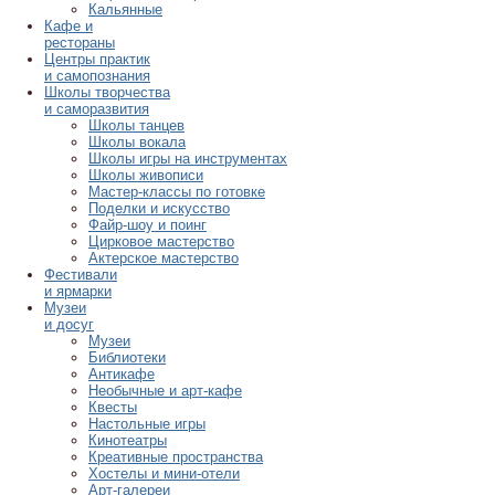
Кальянные
Кафе и
рестораны
Центры практик
и самопознания
Школы творчества
и саморазвития
Школы танцев
Школы вокала
Школы игры на инструментах
Школы живописи
Мастер-классы по готовке
Поделки и искусство
Файр-шоу и поинг
Цирковое мастерство
Актерское мастерство
Фестивали
и ярмарки
Музеи
и досуг
Музеи
Библиотеки
Антикафе
Необычные и арт-кафе
Квесты
Настольные игры
Кинотеатры
Креативные пространства
Хостелы и мини-отели
Арт-галереи