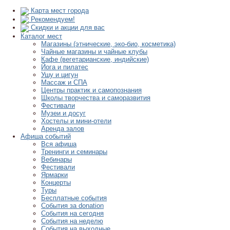
Карта мест города
Рекомендуем!
Скидки и акции для вас
Каталог мест
Магазины (этнические, эко-био, косметика)
Чайные магазины и чайные клубы
Кафе (вегетарианские, индийские)
Йога и пилатес
Ушу и цигун
Массаж и СПА
Центры практик и самопознания
Школы творчества и саморазвития
Фестивали
Музеи и досуг
Хостелы и мини-отели
Аренда залов
Афиша событий
Вся афиша
Тренинги и семинары
Вебинары
Фестивали
Ярмарки
Концерты
Туры
Бесплатные события
События за donation
События на сегодня
События на неделю
События на выходные