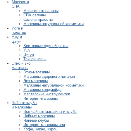
Массаж и
СПА
Массажные салоны
СПА салоны
Салоны красоты
Магазины натуральной косметики
Йога и
пилатес
Ушу и
цигун
Восточные единоборства
Ушу
Цигун
Тайцзицюань
Этно и эко
магазины
Этно-магазины
Магазины здорового питания
Эко-магазины
Магазины натуральной косметики
Магазины хэндмейда
Мастерские инструментов
Интернет-магазины
Чайные клубы
и магазины
Все чайные магазины и клубы
Чайные магазины
Чайные клубы
Интернет-магазины чая
Кофе, какао, кэроб