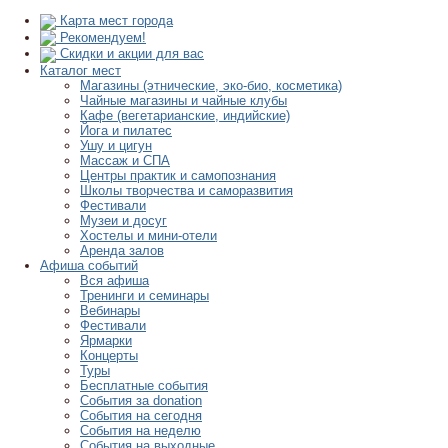
Карта мест города
Рекомендуем!
Скидки и акции для вас
Каталог мест
Магазины (этнические, эко-био, косметика)
Чайные магазины и чайные клубы
Кафе (вегетарианские, индийские)
Йога и пилатес
Ушу и цигун
Массаж и СПА
Центры практик и самопознания
Школы творчества и саморазвития
Фестивали
Музеи и досуг
Хостелы и мини-отели
Аренда залов
Афиша событий
Вся афиша
Тренинги и семинары
Вебинары
Фестивали
Ярмарки
Концерты
Туры
Бесплатные события
События за donation
События на сегодня
События на неделю
События на выходные