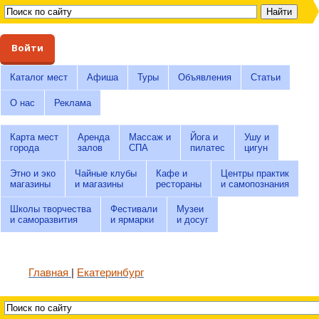
Войти
Каталог мест
Афиша
Туры
Объявления
Статьи
О нас
Реклама
Карта мест
Аренда
Массаж и
Йога и
Ушу и
города
залов
СПА
пилатес
цигун
Этно и эко
Чайные клубы
Кафе и
Центры практик
магазины
и магазины
рестораны
и самопознания
Школы творчества
Фестивали
Музеи
и саморазвития
и ярмарки
и досуг
Главная
Екатеринбург