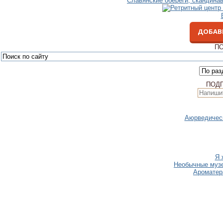
Славянские обереги, скандина
ДОБАВ
ПО
ПОД
Аюрведическ
Я 
Необычные музеи
Ароматер