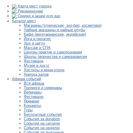
Карта мест города
Рекомендуем!
Скидки и акции для вас
Каталог мест
Магазины (этнические, эко-био, косметика)
Чайные магазины и чайные клубы
Кафе (вегетарианские, индийские)
Йога и пилатес
Ушу и цигун
Массаж и СПА
Центры практик и самопознания
Школы творчества и саморазвития
Фестивали
Музеи и досуг
Хостелы и мини-отели
Аренда залов
Афиша событий
Вся афиша
Тренинги и семинары
Вебинары
Фестивали
Ярмарки
Концерты
Туры
Бесплатные события
События за donation
События на сегодня
События на неделю
События на выходные