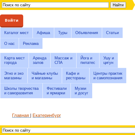
Войти
Каталог мест
Афиша
Туры
Объявления
Статьи
О нас
Реклама
Карта мест
Аренда
Массаж и
Йога и
Ушу и
города
залов
СПА
пилатес
цигун
Этно и эко
Чайные клубы
Кафе и
Центры практик
магазины
и магазины
рестораны
и самопознания
Школы творчества
Фестивали
Музеи
и саморазвития
и ярмарки
и досуг
Главная
Екатеринбург