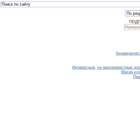
ПОД
Аюрведическ
Интересные, но малоизвестные дос
Магия хл
Пра