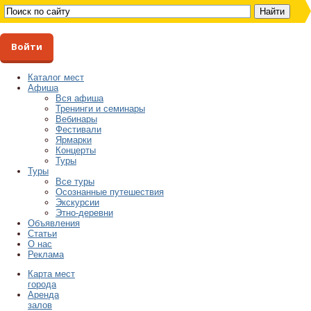
Войти
Каталог мест
Афиша
Вся афиша
Тренинги и семинары
Вебинары
Фестивали
Ярмарки
Концерты
Туры
Туры
Все туры
Осознанные путешествия
Экскурсии
Этно-деревни
Объявления
Статьи
О нас
Реклама
Карта мест
города
Аренда
залов