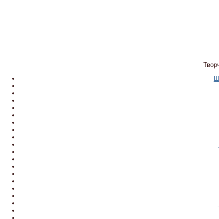
Твор
Ш