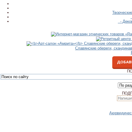
Творческие
- Декор
Славянские обереги, скандина
ДОБАВ
ПО
ПОД
Аюрведическ