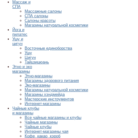
Массаж и
СПА
Массажные салоны
СПА салоны
Салоны красоты
Магазины натуральной косметики
Йога и
пилатес
Ушу и
цигун
Восточные единоборства
Ушу
Цигун
Тайцзицюань
Этно и эко
магазины
Этно-магазины
Магазины здорового питания
Эко-магазины
Магазины натуральной косметики
Магазины хэндмейда
Мастерские инструментов
Интернет-магазины
Чайные клубы
и магазины
Все чайные магазины и клубы
Чайные магазины
Чайные клубы
Интернет-магазины чая
Кофе, какао, кэроб