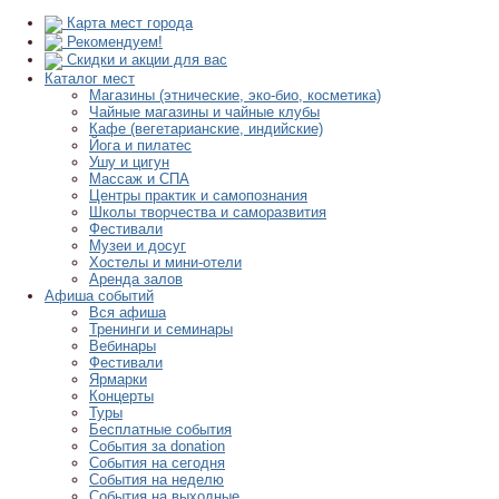
Карта мест города
Рекомендуем!
Скидки и акции для вас
Каталог мест
Магазины (этнические, эко-био, косметика)
Чайные магазины и чайные клубы
Кафе (вегетарианские, индийские)
Йога и пилатес
Ушу и цигун
Массаж и СПА
Центры практик и самопознания
Школы творчества и саморазвития
Фестивали
Музеи и досуг
Хостелы и мини-отели
Аренда залов
Афиша событий
Вся афиша
Тренинги и семинары
Вебинары
Фестивали
Ярмарки
Концерты
Туры
Бесплатные события
События за donation
События на сегодня
События на неделю
События на выходные