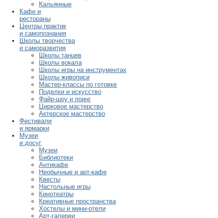
Кальянные
Кафе и
рестораны
Центры практик
и самопознания
Школы творчества
и саморазвития
Школы танцев
Школы вокала
Школы игры на инструментах
Школы живописи
Мастер-классы по готовке
Поделки и искусство
Файр-шоу и поинг
Цирковое мастерство
Актерское мастерство
Фестивали
и ярмарки
Музеи
и досуг
Музеи
Библиотеки
Антикафе
Необычные и арт-кафе
Квесты
Настольные игры
Кинотеатры
Креативные пространства
Хостелы и мини-отели
Арт-галереи