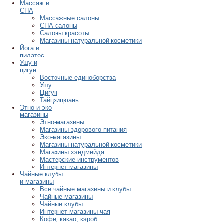
Массаж и
СПА
Массажные салоны
СПА салоны
Салоны красоты
Магазины натуральной косметики
Йога и
пилатес
Ушу и
цигун
Восточные единоборства
Ушу
Цигун
Тайцзицюань
Этно и эко
магазины
Этно-магазины
Магазины здорового питания
Эко-магазины
Магазины натуральной косметики
Магазины хэндмейда
Мастерские инструментов
Интернет-магазины
Чайные клубы
и магазины
Все чайные магазины и клубы
Чайные магазины
Чайные клубы
Интернет-магазины чая
Кофе, какао, кэроб