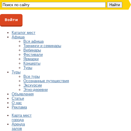
Войти
Каталог мест
Афиша
Вся афиша
Тренинги и семинары
Вебинары
Фестивали
Ярмарки
Концерты
Туры
Туры
Все туры
Осознанные путешествия
Экскурсии
Этно-деревни
Объявления
Статьи
О нас
Реклама
Карта мест
города
Аренда
залов