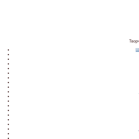
Твор
Ш