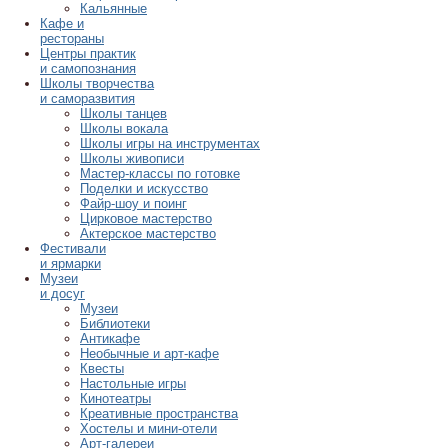
Кальянные
Кафе и
рестораны
Центры практик
и самопознания
Школы творчества
и саморазвития
Школы танцев
Школы вокала
Школы игры на инструментах
Школы живописи
Мастер-классы по готовке
Поделки и искусство
Файр-шоу и поинг
Цирковое мастерство
Актерское мастерство
Фестивали
и ярмарки
Музеи
и досуг
Музеи
Библиотеки
Антикафе
Необычные и арт-кафе
Квесты
Настольные игры
Кинотеатры
Креативные пространства
Хостелы и мини-отели
Арт-галереи