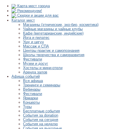
Карта мест города
Рекомендуем!
Скидки и акции для вас
Каталог мест
Магазины (этнические, эко-био, косметика)
Чайные магазины и чайные клубы
Кафе (вегетарианские, индийские)
Йога и пилатес
Ушу и цигун
Массаж и СПА
Центры практик и самопознания
Школы творчества и саморазвития
Фестивали
Музеи и досуг
Хостелы и мини-отели
Аренда залов
Афиша событий
Вся афиша
Тренинги и семинары
Вебинары
Фестивали
Ярмарки
Концерты
Туры
Бесплатные события
События за donation
События на сегодня
События на неделю
События на выходные