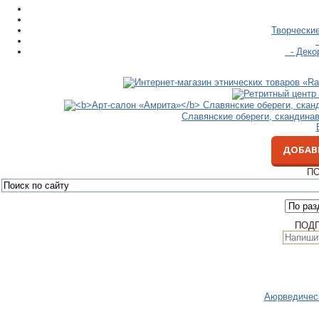
Творческие
- Декор
Славянские обереги, скандина
ДОБАВ
ПО
ПОД
Аюрведическ