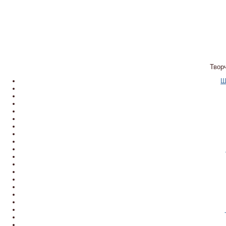
Твор
Ш