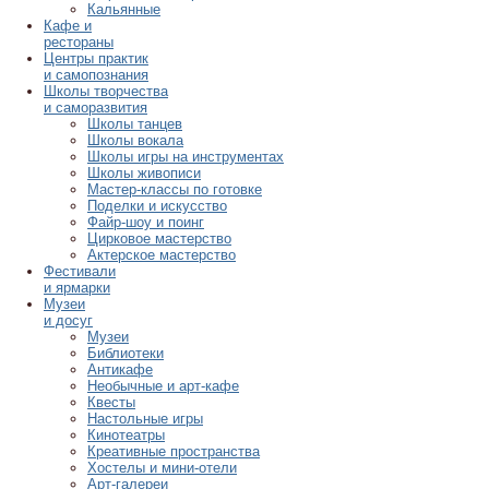
Кальянные
Кафе и
рестораны
Центры практик
и самопознания
Школы творчества
и саморазвития
Школы танцев
Школы вокала
Школы игры на инструментах
Школы живописи
Мастер-классы по готовке
Поделки и искусство
Файр-шоу и поинг
Цирковое мастерство
Актерское мастерство
Фестивали
и ярмарки
Музеи
и досуг
Музеи
Библиотеки
Антикафе
Необычные и арт-кафе
Квесты
Настольные игры
Кинотеатры
Креативные пространства
Хостелы и мини-отели
Арт-галереи