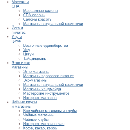
Массаж и
СПА
Массажные салоны
СПА салоны
Салоны красоты
Магазины натуральной косметики
Йога и
пилатес
Ушу и
цигун
Восточные единоборства
Ушу
Цигун
Тайцзицюань
Этно и эко
магазины
Этно-магазины
Магазины здорового питания
Эко-магазины
Магазины натуральной косметики
Магазины хэндмейда
Мастерские инструментов
Интернет-магазины
Чайные клубы
и магазины
Все чайные магазины и клубы
Чайные магазины
Чайные клубы
Интернет-магазины чая
Кофе, какао, кэроб