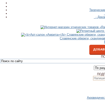
Творческие
- Декор
Славянские обереги, скандина
ДОБАВ
ПО
ПОД
Аюрведическ