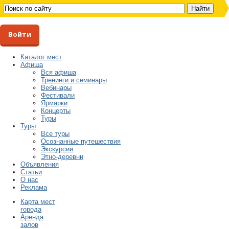
Войти
Каталог мест
Афиша
Вся афиша
Тренинги и семинары
Вебинары
Фестивали
Ярмарки
Концерты
Туры
Туры
Все туры
Осознанные путешествия
Экскурсии
Этно-деревни
Объявления
Статьи
О нас
Реклама
Карта мест
города
Аренда
залов