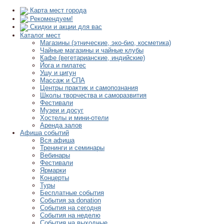
Карта мест города
Рекомендуем!
Скидки и акции для вас
Каталог мест
Магазины (этнические, эко-био, косметика)
Чайные магазины и чайные клубы
Кафе (вегетарианские, индийские)
Йога и пилатес
Ушу и цигун
Массаж и СПА
Центры практик и самопознания
Школы творчества и саморазвития
Фестивали
Музеи и досуг
Хостелы и мини-отели
Аренда залов
Афиша событий
Вся афиша
Тренинги и семинары
Вебинары
Фестивали
Ярмарки
Концерты
Туры
Бесплатные события
События за donation
События на сегодня
События на неделю
События на выходные