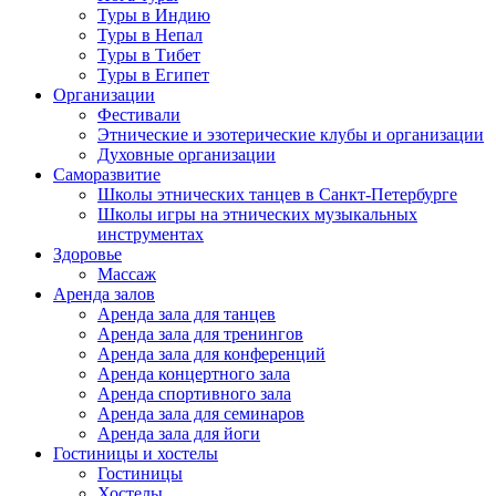
Туры в Индию
Туры в Непал
Туры в Тибет
Туры в Египет
Организации
Фестивали
Этнические и эзотерические клубы и организации
Духовные организации
Саморазвитие
Школы этнических танцев в Санкт-Петербурге
Школы игры на этнических музыкальных
инструментах
Здоровье
Массаж
Аренда залов
Аренда зала для танцев
Аренда зала для тренингов
Аренда зала для конференций
Аренда концертного зала
Аренда спортивного зала
Аренда зала для семинаров
Аренда зала для йоги
Гостиницы и хостелы
Гостиницы
Хостелы