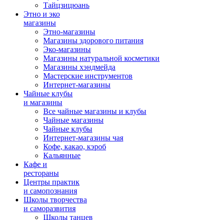
Тайцзицюань
Этно и эко
магазины
Этно-магазины
Магазины здорового питания
Эко-магазины
Магазины натуральной косметики
Магазины хэндмейда
Мастерские инструментов
Интернет-магазины
Чайные клубы
и магазины
Все чайные магазины и клубы
Чайные магазины
Чайные клубы
Интернет-магазины чая
Кофе, какао, кэроб
Кальянные
Кафе и
рестораны
Центры практик
и самопознания
Школы творчества
и саморазвития
Школы танцев