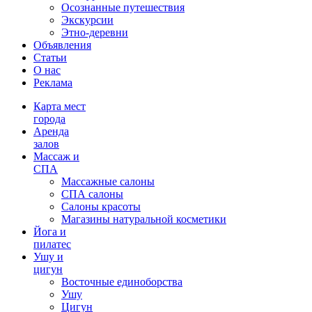
Осознанные путешествия
Экскурсии
Этно-деревни
Объявления
Статьи
О нас
Реклама
Карта мест
города
Аренда
залов
Массаж и
СПА
Массажные салоны
СПА салоны
Салоны красоты
Магазины натуральной косметики
Йога и
пилатес
Ушу и
цигун
Восточные единоборства
Ушу
Цигун