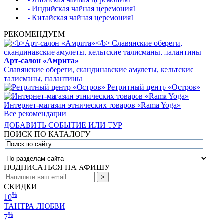
- Индийская чайная церемония
1
- Китайская чайная церемония
1
РЕКОМЕНДУЕМ
Арт-салон «Амрита»
Славянские обереги, скандинавские амулеты, кельтские
талисманы, палантины
Ретритный центр «Остров»
Интернет-магазин этнических товаров «Rama Yoga»
Все рекомендации
ДОБАВИТЬ СОБЫТИЕ ИЛИ ТУР
ПОИСК ПО КАТАЛОГУ
ПОДПИСАТЬСЯ НА АФИШУ
СКИДКИ
%
10
ТАНТРА ЛЮБВИ
%
7