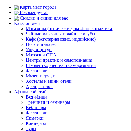
Карта мест города
Рекомендуем!
Скидки и акции для вас
Каталог мест
Магазины (этнические, эко-био, косметика)
Чайные магазины и чайные клубы
Кафе (вегетарианские, индийские)
Йога и пилатес
Ушу и цигун
Массаж и СПА
Центры практик и самопознания
Школы творчества и саморазвития
Фестивали
Музеи и досуг
Хостелы и мини-отели
Аренда залов
Афиша событий
Вся афиша
Тренинги и семинары
Вебинары
Фестивали
Ярмарки
Концерты
Туры