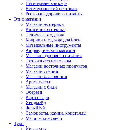
Вегетерианское кафе
Вегетерианский ресторан
Ресторан здорового питания
Этно магазин
Магазин эзотерики
Книги по эзотерике
Этническая одежда
Коврики и одежда для йоги
Музыкальные инструменты
Аюрведический магазин
Магазин здорового питания
Экологические товары
Магазин восточных продуктов
Магазин специй
Магазин благовоний
Аромамасла
Магазин с биди
Обереги
Карты Таро
Хендмейд
Фен-Шуй
Самоцветы, камни, кристаллы
Магические свечи
Туры
Йога-туры