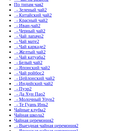
По типам чая
2
- Зеленый чай
2
- Китайский чай
2
- Красный чай
2
- Иван-чай
2
- Черный чай
2
- Чай лапачо
2
- Чай мате
2
- Чай каркаде
2
- Желтый чай
2
- Чай катуаба
2
- Белый чай
2
- Японский чай
2
- Чай ройбос
2
- Цейлонский чай
2
- Индийский чай
2
- Пуэр
2
- Да Хун Пао
2
- Молочный Улун
2
- Те Гуань Инь
2
Чайные клубы
2
Чайная школа
2
Чайная церемония
2
- Выездная чайная церемония
2
- Японская чайная церемония
1