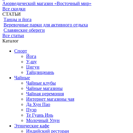
Аюрведический магазин «Восточный мир»
Все скидки
СТАТЬИ
Танцы и йога
Веревочные парки для активного отдыха
Славянские обереги
Все статьи
Каталог
Спорт
Йога
У-шу
Цигун
Тайцзицюань
Чайные
Чайные клубы
Чайные магазины
Чайная церемония
Интернет магазины чая
Да Хун Пао
Пуэр
Те Гуань Инь
Молочный Улун
Этнические кафе
Индийский ресторан