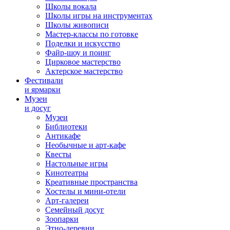
Школы вокала
Школы игры на инструментах
Школы живописи
Мастер-классы по готовке
Поделки и искусство
Файр-шоу и поинг
Цирковое мастерство
Актерское мастерство
Фестивали
и ярмарки
Музеи
и досуг
Музеи
Библиотеки
Антикафе
Необычные и арт-кафе
Квесты
Настольные игры
Кинотеатры
Креативные пространства
Хостелы и мини-отели
Арт-галереи
Семейный досуг
Зоопарки
Этно-деревни