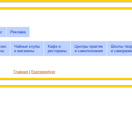
ас
Реклама
 эко
Чайные клубы
Кафе и
Центры практик
Школы твор
ны
и магазины
рестораны
и самопознания
и саморазв
Главная
Екатеринбург