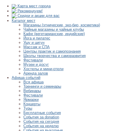
Карта мест города
Рекомендуем!
Скидки и акции для вас
Каталог мест
Магазины (этнические, эко-био, косметика)
Чайные магазины и чайные клубы
Кафе (вегетарианские, индийские)
Йога и пилатес
Ушу и цигун
Массаж и СПА
Центры практик и самопознания
Школы творчества и саморазвития
Фестивали
Музеи и досуг
Хостелы и мини-отели
Аренда залов
Афиша событий
Вся афиша
Тренинги и семинары
Вебинары
Фестивали
Ярмарки
Концерты
Туры
Бесплатные события
События за donation
События на сегодня
События на неделю
События на выходные