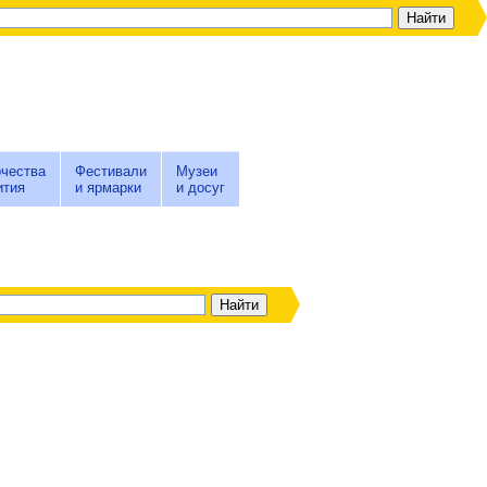
чества
Фестивали
Музеи
ития
и ярмарки
и досуг