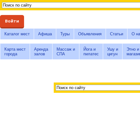
Войти
Каталог мест
Афиша
Туры
Объявления
Статьи
О н
Карта мест
Аренда
Массаж и
Йога и
Ушу и
Этно и
города
залов
СПА
пилатес
цигун
магази