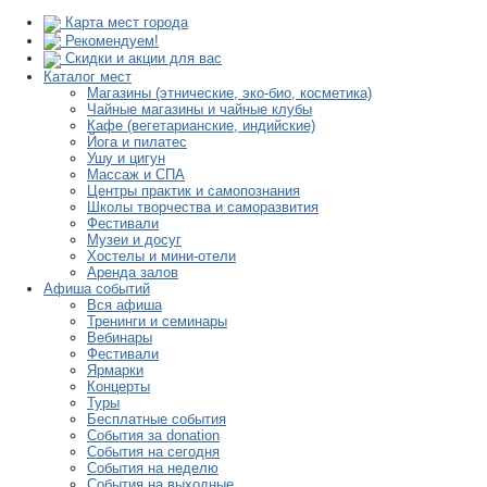
Карта мест города
Рекомендуем!
Скидки и акции для вас
Каталог мест
Магазины (этнические, эко-био, косметика)
Чайные магазины и чайные клубы
Кафе (вегетарианские, индийские)
Йога и пилатес
Ушу и цигун
Массаж и СПА
Центры практик и самопознания
Школы творчества и саморазвития
Фестивали
Музеи и досуг
Хостелы и мини-отели
Аренда залов
Афиша событий
Вся афиша
Тренинги и семинары
Вебинары
Фестивали
Ярмарки
Концерты
Туры
Бесплатные события
События за donation
События на сегодня
События на неделю
События на выходные