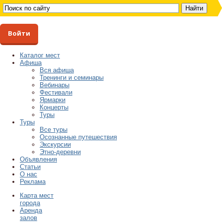
Войти
Каталог мест
Афиша
Вся афиша
Тренинги и семинары
Вебинары
Фестивали
Ярмарки
Концерты
Туры
Туры
Все туры
Осознанные путешествия
Экскурсии
Этно-деревни
Объявления
Статьи
О нас
Реклама
Карта мест
города
Аренда
залов