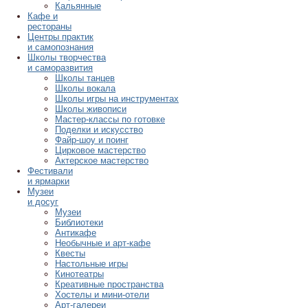
Кальянные
Кафе и
рестораны
Центры практик
и самопознания
Школы творчества
и саморазвития
Школы танцев
Школы вокала
Школы игры на инструментах
Школы живописи
Мастер-классы по готовке
Поделки и искусство
Файр-шоу и поинг
Цирковое мастерство
Актерское мастерство
Фестивали
и ярмарки
Музеи
и досуг
Музеи
Библиотеки
Антикафе
Необычные и арт-кафе
Квесты
Настольные игры
Кинотеатры
Креативные пространства
Хостелы и мини-отели
Арт-галереи