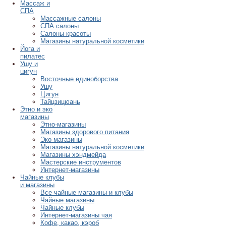
Массаж и
СПА
Массажные салоны
СПА салоны
Салоны красоты
Магазины натуральной косметики
Йога и
пилатес
Ушу и
цигун
Восточные единоборства
Ушу
Цигун
Тайцзицюань
Этно и эко
магазины
Этно-магазины
Магазины здорового питания
Эко-магазины
Магазины натуральной косметики
Магазины хэндмейда
Мастерские инструментов
Интернет-магазины
Чайные клубы
и магазины
Все чайные магазины и клубы
Чайные магазины
Чайные клубы
Интернет-магазины чая
Кофе, какао, кэроб