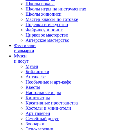
Школы вокала
Школы игры на инструментах
Школы живописи
Мастер-классы по готовке
Поделки и искусство
Файр-шоу и поинг
Цирковое мастерство
Актерское мастерство
Фестивали
и ярмарки
Музеи
и досуг
Музеи
Библиотеки
Антикафе
Необычные и арт-кафе
Квесты
Настольные игры
Кинотеатры
Креативные пространства
Хостелы и мини-отели
Арт-галереи
Семейный досуг
Зоопарки
Этно-деревни