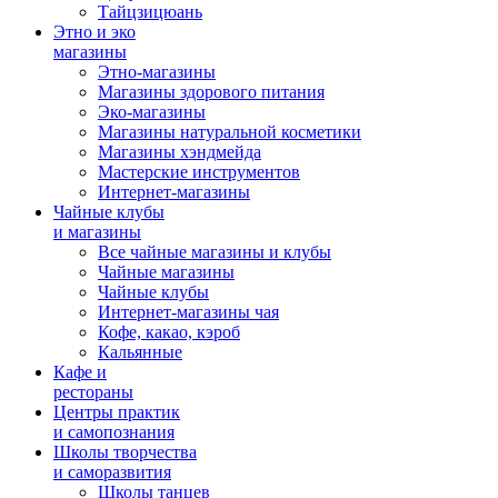
Тайцзицюань
Этно и эко
магазины
Этно-магазины
Магазины здорового питания
Эко-магазины
Магазины натуральной косметики
Магазины хэндмейда
Мастерские инструментов
Интернет-магазины
Чайные клубы
и магазины
Все чайные магазины и клубы
Чайные магазины
Чайные клубы
Интернет-магазины чая
Кофе, какао, кэроб
Кальянные
Кафе и
рестораны
Центры практик
и самопознания
Школы творчества
и саморазвития
Школы танцев