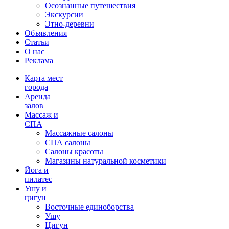
Осознанные путешествия
Экскурсии
Этно-деревни
Объявления
Статьи
О нас
Реклама
Карта мест
города
Аренда
залов
Массаж и
СПА
Массажные салоны
СПА салоны
Салоны красоты
Магазины натуральной косметики
Йога и
пилатес
Ушу и
цигун
Восточные единоборства
Ушу
Цигун