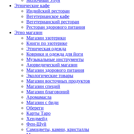
Молочный Улун
Этнические кафе
Индийский ресторан
Вегетерианское кафе
Вегетерианский ресторан
Ресторан здорового питания
Этно магазин
Магазин эзотерики
Книги по эзотерике
Этническая одежда
Коврики и одежда для йоги
Музыкальные инструменты
Аюрведический магазин
Магазин здорового питания
Экологические товары
Магазин восточных продуктов
Магазин специй
Магазин благовоний
Аромамасла
Магазин с биди
Обереги
Карты Таро
Хендмейд
Фен-Шуй
Самоцветы, камни, кристаллы