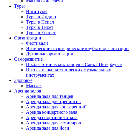
Магические свечи
Туры
Йога-туры
Туры в Индию
Туры в Непал
Туры в Тибет
Туры в Египет
Организации
Фестивали
Этнические и эзотерические клубы и организации
Духовные организации
Саморазвитие
Школы этнических танцев в Санкт-Петербурге
Школы игры на этнических музыкальных
инструментах
Здоровье
Массаж
Аренда залов
Аренда зала для танцев
Аренда зала для тренингов
Аренда зала для конференций
Аренда концертного зала
Аренда спортивного зала
Аренда зала для семинаров
Аренда зала для йоги