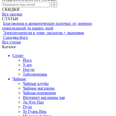
СКИДКИ
Все скидки
СТАТЬИ
Благовония и ароматические палочки: от древних
цивилизаций до наших дней
Электроэнергия в доме: экология + экономия
Сахаджа-йога
Все статьи
Каталог
Спорт
Йога
У-шу
Цигун
Тайцзицюань
Чайные
Чайные клубы
Чайные магазины
Чайная церемония
Интернет магазины чая
Да Хун Пао
Пуэр
Те Гуань Инь