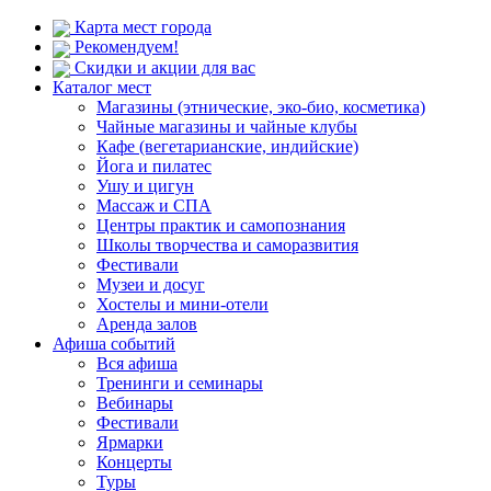
Карта мест города
Рекомендуем!
Скидки и акции для вас
Каталог мест
Магазины (этнические, эко-био, косметика)
Чайные магазины и чайные клубы
Кафе (вегетарианские, индийские)
Йога и пилатес
Ушу и цигун
Массаж и СПА
Центры практик и самопознания
Школы творчества и саморазвития
Фестивали
Музеи и досуг
Хостелы и мини-отели
Аренда залов
Афиша событий
Вся афиша
Тренинги и семинары
Вебинары
Фестивали
Ярмарки
Концерты
Туры