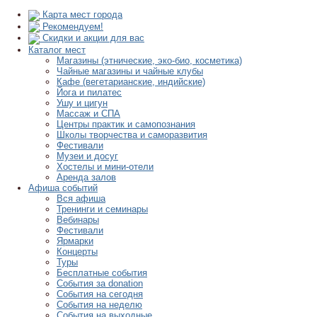
Карта мест города
Рекомендуем!
Скидки и акции для вас
Каталог мест
Магазины (этнические, эко-био, косметика)
Чайные магазины и чайные клубы
Кафе (вегетарианские, индийские)
Йога и пилатес
Ушу и цигун
Массаж и СПА
Центры практик и самопознания
Школы творчества и саморазвития
Фестивали
Музеи и досуг
Хостелы и мини-отели
Аренда залов
Афиша событий
Вся афиша
Тренинги и семинары
Вебинары
Фестивали
Ярмарки
Концерты
Туры
Бесплатные события
События за donation
События на сегодня
События на неделю
События на выходные