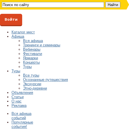
Войти
Каталог мест
Афиша
Вся афиша
Тренинги и семинары
Вебинары
Фестивали
Ярмарки
Концерты
Туры
Туры
Все туры
Осознанные путешествия
Экскурсии
Этно-деревни
Объявления
Статьи
О нас
Реклама
Вся афиша
событий
Популярные
события!