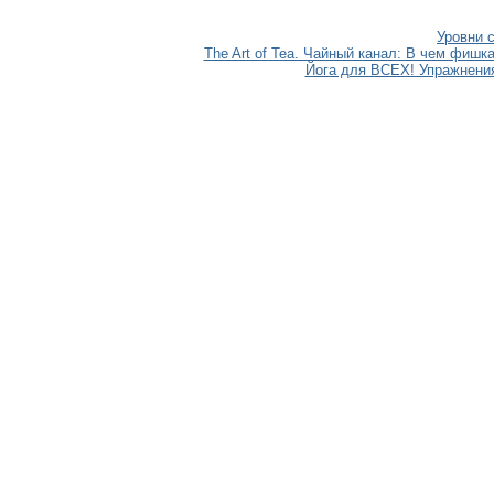
Уровни 
The Art of Tea. Чайный канал: В чем фишк
Йога для ВСЕХ! Упражнени