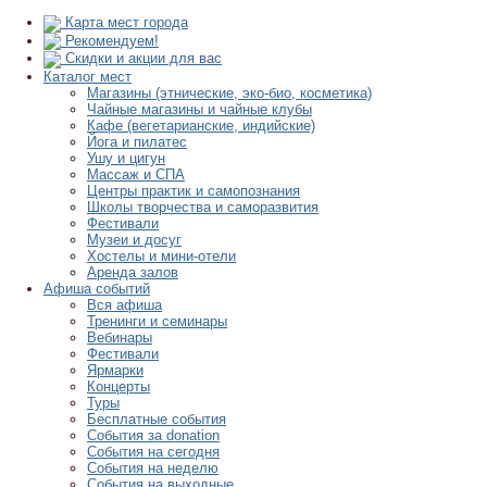
Карта мест города
Рекомендуем!
Скидки и акции для вас
Каталог мест
Магазины (этнические, эко-био, косметика)
Чайные магазины и чайные клубы
Кафе (вегетарианские, индийские)
Йога и пилатес
Ушу и цигун
Массаж и СПА
Центры практик и самопознания
Школы творчества и саморазвития
Фестивали
Музеи и досуг
Хостелы и мини-отели
Аренда залов
Афиша событий
Вся афиша
Тренинги и семинары
Вебинары
Фестивали
Ярмарки
Концерты
Туры
Бесплатные события
События за donation
События на сегодня
События на неделю
События на выходные