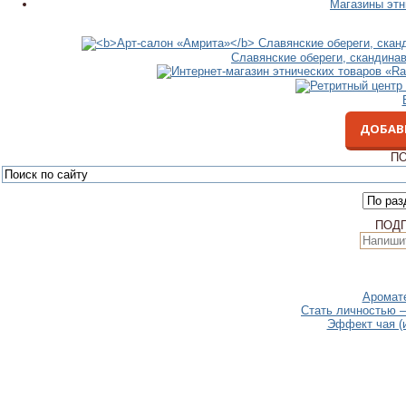
Магазины этн
Славянские обереги, скандина
ДОБАВ
ПО
ПОД
Аромате
Стать личностью –
Эффект чая (