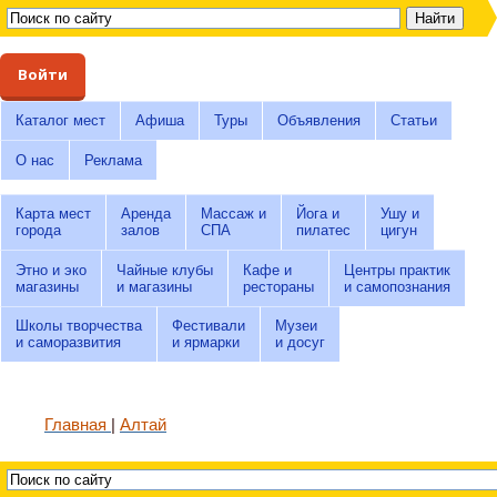
Войти
Каталог мест
Афиша
Туры
Объявления
Статьи
О нас
Реклама
Карта мест
Аренда
Массаж и
Йога и
Ушу и
города
залов
СПА
пилатес
цигун
Этно и эко
Чайные клубы
Кафе и
Центры практик
магазины
и магазины
рестораны
и самопознания
Школы творчества
Фестивали
Музеи
и саморазвития
и ярмарки
и досуг
Главная
Алтай