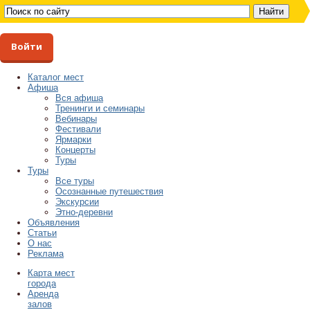
Войти
Каталог мест
Афиша
Вся афиша
Тренинги и семинары
Вебинары
Фестивали
Ярмарки
Концерты
Туры
Туры
Все туры
Осознанные путешествия
Экскурсии
Этно-деревни
Объявления
Статьи
О нас
Реклама
Карта мест
города
Аренда
залов