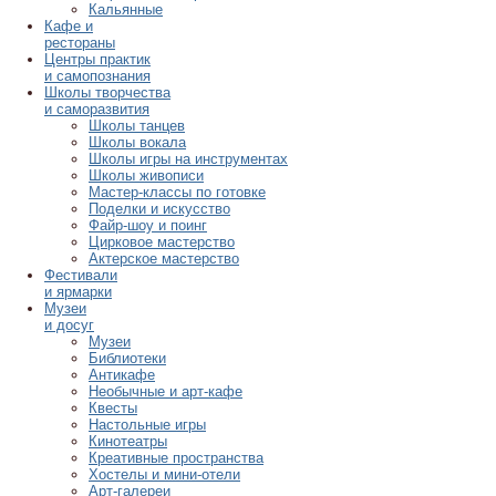
Кальянные
Кафе и
рестораны
Центры практик
и самопознания
Школы творчества
и саморазвития
Школы танцев
Школы вокала
Школы игры на инструментах
Школы живописи
Мастер-классы по готовке
Поделки и искусство
Файр-шоу и поинг
Цирковое мастерство
Актерское мастерство
Фестивали
и ярмарки
Музеи
и досуг
Музеи
Библиотеки
Антикафе
Необычные и арт-кафе
Квесты
Настольные игры
Кинотеатры
Креативные пространства
Хостелы и мини-отели
Арт-галереи