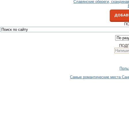
Славянские обереги, скандина
ДОБАВ
ПО
ПОД
Польз
Самые романтические места Санкт