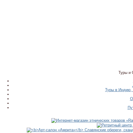
Туры и 
Туры в Индию, 
О
Пу