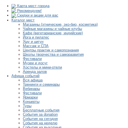
Карта мест города
Рекомендуем!
Скидки и акции для вас
Каталог мест
Магазины (этнические, эко-био, косметика)
Чайные магазины и чайные клубы
Кафе (вегетарианские, индийские)
Йога и пилатес
Ушу и цигун
Массаж и СПА
Центры практик и самопознания
Школы творчества и саморазвития
Фестивали
Музеи и досуг
Хостелы и мини-отели
Аренда залов
Афиша событий
Вся афиша
Тренинги и семинары
Вебинары
Фестивали
Ярмарки
Концерты
Туры
Бесплатные события
События за donation
События на сегодня
События на неделю
События на выходные