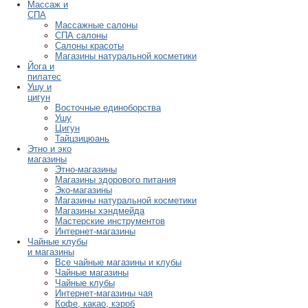
Массаж и
СПА
Массажные салоны
СПА салоны
Салоны красоты
Магазины натуральной косметики
Йога и
пилатес
Ушу и
цигун
Восточные единоборства
Ушу
Цигун
Тайцзицюань
Этно и эко
магазины
Этно-магазины
Магазины здорового питания
Эко-магазины
Магазины натуральной косметики
Магазины хэндмейда
Мастерские инструментов
Интернет-магазины
Чайные клубы
и магазины
Все чайные магазины и клубы
Чайные магазины
Чайные клубы
Интернет-магазины чая
Кофе, какао, кэроб