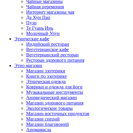
Чайные магазины
Чайная церемония
Интернет магазины чая
Да Хун Пао
Пуэр
Те Гуань Инь
Молочный Улун
Этнические кафе
Индийский ресторан
Вегетерианское кафе
Вегетерианский ресторан
Ресторан здорового питания
Этно магазин
Магазин эзотерики
Книги по эзотерике
Этническая одежда
Коврики и одежда для йоги
Музыкальные инструменты
Аюрведический магазин
Магазин здорового питания
Экологические товары
Магазин восточных продуктов
Магазин специй
Магазин благовоний
Аромамасла