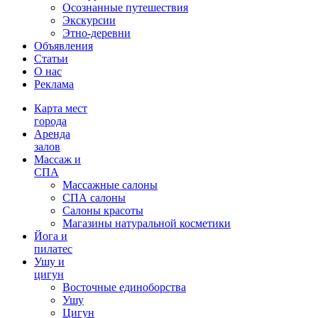
Осознанные путешествия
Экскурсии
Этно-деревни
Объявления
Статьи
О нас
Реклама
Карта мест
города
Аренда
залов
Массаж и
СПА
Массажные салоны
СПА салоны
Салоны красоты
Магазины натуральной косметики
Йога и
пилатес
Ушу и
цигун
Восточные единоборства
Ушу
Цигун