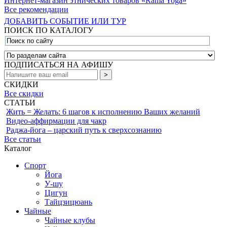
Интернет-магазин этнических товаров «Rama Yoga»
Все рекомендации
ДОБАВИТЬ СОБЫТИЕ ИЛИ ТУР
ПОИСК ПО КАТАЛОГУ
ПОДПИСАТЬСЯ НА АФИШУ
СКИДКИ
Все скидки
СТАТЬИ
Жить = Желать: 6 шагов к исполнению Ваших желаний
Видео-аффирмации для чакр
Раджа-йога – царский путь к сверхсознанию
Все статьи
Каталог
Спорт
Йога
У-шу
Цигун
Тайцзицюань
Чайные
Чайные клубы