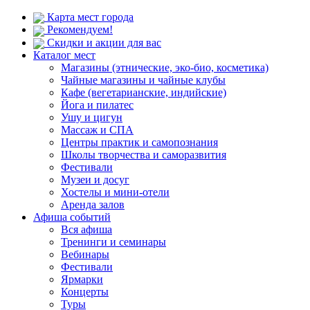
Карта мест города
Рекомендуем!
Скидки и акции для вас
Каталог мест
Магазины (этнические, эко-био, косметика)
Чайные магазины и чайные клубы
Кафе (вегетарианские, индийские)
Йога и пилатес
Ушу и цигун
Массаж и СПА
Центры практик и самопознания
Школы творчества и саморазвития
Фестивали
Музеи и досуг
Хостелы и мини-отели
Аренда залов
Афиша событий
Вся афиша
Тренинги и семинары
Вебинары
Фестивали
Ярмарки
Концерты
Туры