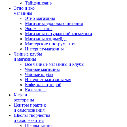
Тайцзицюань
Этно и эко
магазины
Этно-магазины
Магазины здорового питания
Эко-магазины
Магазины натуральной косметики
Магазины хэндмейда
Мастерские инструментов
Интернет-магазины
Чайные клубы
и магазины
Все чайные магазины и клубы
Чайные магазины
Чайные клубы
Интернет-магазины чая
Кофе, какао, кэроб
Кальянные
Кафе и
рестораны
Центры практик
и самопознания
Школы творчества
и саморазвития
Школы танцев