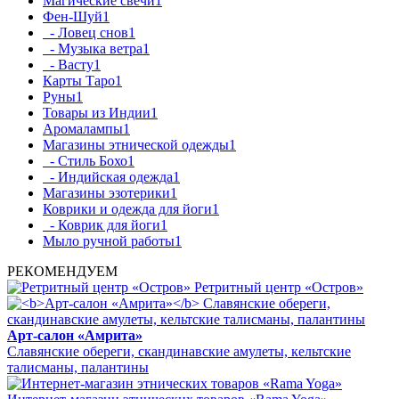
Магические свечи
1
Фен-Шуй
1
- Ловец снов
1
- Музыка ветра
1
- Васту
1
Карты Таро
1
Руны
1
Товары из Индии
1
Аромалампы
1
Магазины этнической одежды
1
- Стиль Бохо
1
- Индийская одежда
1
Магазины эзотерики
1
Коврики и одежда для йоги
1
- Коврик для йоги
1
Мыло ручной работы
1
РЕКОМЕНДУЕМ
Ретритный центр «Остров»
Арт-салон «Амрита»
Славянские обереги, скандинавские амулеты, кельтские
талисманы, палантины