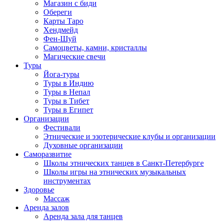
Магазин с биди
Обереги
Карты Таро
Хендмейд
Фен-Шуй
Самоцветы, камни, кристаллы
Магические свечи
Туры
Йога-туры
Туры в Индию
Туры в Непал
Туры в Тибет
Туры в Египет
Организации
Фестивали
Этнические и эзотерические клубы и организации
Духовные организации
Саморазвитие
Школы этнических танцев в Санкт-Петербурге
Школы игры на этнических музыкальных
инструментах
Здоровье
Массаж
Аренда залов
Аренда зала для танцев