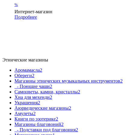
%
Интернет-магазин
Подробнее
Этнические магазины
Аромамасла
2
Обереги
2
Магазины этнических музыкальных инструментов
2
- Поющие чаши
2
Самоцветы, камни, кристаллы
2
Хна для мехенди
2
Украшения
2
Аюрведические магазины
2
Амулеты
2
Книги по эзотерике
2
Магазины благовоний
2
- Подставки под благовония
2