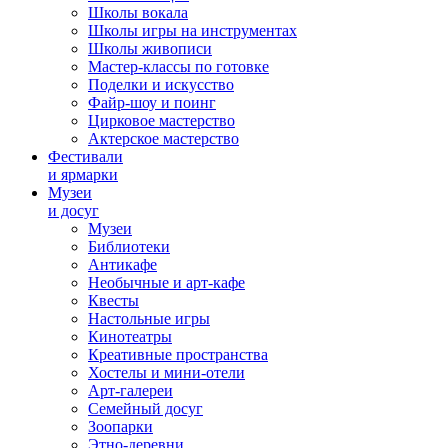
Школы вокала
Школы игры на инструментах
Школы живописи
Мастер-классы по готовке
Поделки и искусство
Файр-шоу и поинг
Цирковое мастерство
Актерское мастерство
Фестивали
и ярмарки
Музеи
и досуг
Музеи
Библиотеки
Антикафе
Необычные и арт-кафе
Квесты
Настольные игры
Кинотеатры
Креативные пространства
Хостелы и мини-отели
Арт-галереи
Семейный досуг
Зоопарки
Этно-деревни