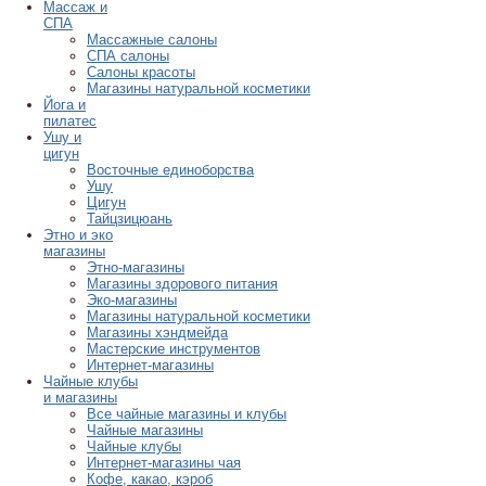
Массаж и
СПА
Массажные салоны
СПА салоны
Салоны красоты
Магазины натуральной косметики
Йога и
пилатес
Ушу и
цигун
Восточные единоборства
Ушу
Цигун
Тайцзицюань
Этно и эко
магазины
Этно-магазины
Магазины здорового питания
Эко-магазины
Магазины натуральной косметики
Магазины хэндмейда
Мастерские инструментов
Интернет-магазины
Чайные клубы
и магазины
Все чайные магазины и клубы
Чайные магазины
Чайные клубы
Интернет-магазины чая
Кофе, какао, кэроб