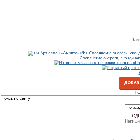
Чай
Славянские обереги, скандина
ДОБАВ
ПО
ПОД