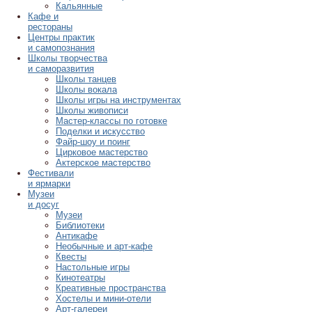
Кальянные
Кафе и
рестораны
Центры практик
и самопознания
Школы творчества
и саморазвития
Школы танцев
Школы вокала
Школы игры на инструментах
Школы живописи
Мастер-классы по готовке
Поделки и искусство
Файр-шоу и поинг
Цирковое мастерство
Актерское мастерство
Фестивали
и ярмарки
Музеи
и досуг
Музеи
Библиотеки
Антикафе
Необычные и арт-кафе
Квесты
Настольные игры
Кинотеатры
Креативные пространства
Хостелы и мини-отели
Арт-галереи