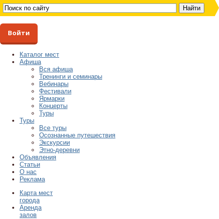
Войти
Каталог мест
Афиша
Вся афиша
Тренинги и семинары
Вебинары
Фестивали
Ярмарки
Концерты
Туры
Туры
Все туры
Осознанные путешествия
Экскурсии
Этно-деревни
Объявления
Статьи
О нас
Реклама
Карта мест
города
Аренда
залов