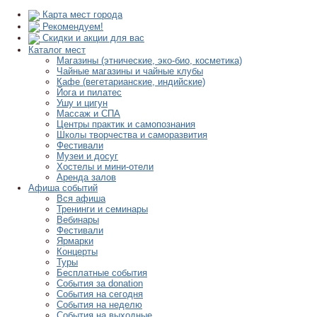
Карта мест города
Рекомендуем!
Скидки и акции для вас
Каталог мест
Магазины (этнические, эко-био, косметика)
Чайные магазины и чайные клубы
Кафе (вегетарианские, индийские)
Йога и пилатес
Ушу и цигун
Массаж и СПА
Центры практик и самопознания
Школы творчества и саморазвития
Фестивали
Музеи и досуг
Хостелы и мини-отели
Аренда залов
Афиша событий
Вся афиша
Тренинги и семинары
Вебинары
Фестивали
Ярмарки
Концерты
Туры
Бесплатные события
События за donation
События на сегодня
События на неделю
События на выходные