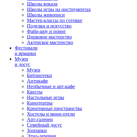
Школы вокала
Школы игры на инструментах
Школы живописи
Мастер-классы по готовке
Поделки и искусство
Файр-шоу и поинг
Цирковое мастерство
Актерское мастерство
Фестивали
и ярмарки
Музеи
и досуг
Музеи
Библиотеки
Антикафе
Необычные и арт-кафе
Квесты
Настольные игры
Кинотеатры
Креативные пространства
Хостелы и мини-отели
Арт-галереи
Семейный досуг
Зоопарки
Этно-деревни