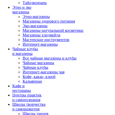
Тайцзицюань
Этно и эко
магазины
Этно-магазины
Магазины здорового питания
Эко-магазины
Магазины натуральной косметики
Магазины хэндмейда
Мастерские инструментов
Интернет-магазины
Чайные клубы
и магазины
Все чайные магазины и клубы
Чайные магазины
Чайные клубы
Интернет-магазины чая
Кофе, какао, кэроб
Кальянные
Кафе и
рестораны
Центры практик
и самопознания
Школы творчества
и саморазвития
Школы танцев