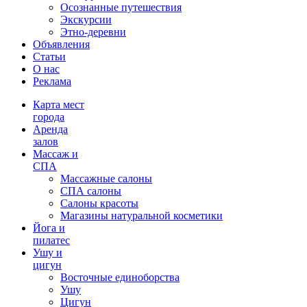
Осознанные путешествия
Экскурсии
Этно-деревни
Объявления
Статьи
О нас
Реклама
Карта мест
города
Аренда
залов
Массаж и
СПА
Массажные салоны
СПА салоны
Салоны красоты
Магазины натуральной косметики
Йога и
пилатес
Ушу и
цигун
Восточные единоборства
Ушу
Цигун