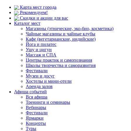
Карта мест города
Рекомендуем!
Скидки и акции для вас
Каталог мест
Магазины (этнические, эко-био, косметика)
Чайные магазины и чайные клубы
Кафе (вегетарианские, индийские)
Йога и пилатес
Ушу и цигун
Массаж и СПА
Центры практик и самопознания
Школы творчества и саморазвития
Фестивали
Музеи и досуг
Хостелы и мини-отели
Аренда залов
Афиша событий
Вся афиша
Тренинги и семинары
Вебинары
Фестивали
Ярмарки
Концерты
Туры