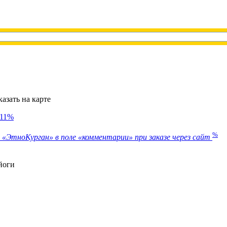
казать на карте
11%
%
«ЭтноКурган» в поле «комментарии» при заказе через сайт
йоги