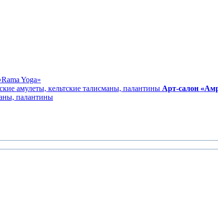
«Rama Yoga»
Арт-салон «Ам
маны, палантины