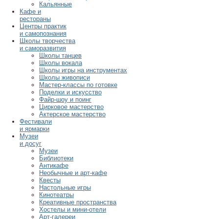
Кальянные
Кафе и
рестораны
Центры практик
и самопознания
Школы творчества
и саморазвития
Школы танцев
Школы вокала
Школы игры на инструментах
Школы живописи
Мастер-классы по готовке
Поделки и искусство
Файр-шоу и поинг
Цирковое мастерство
Актерское мастерство
Фестивали
и ярмарки
Музеи
и досуг
Музеи
Библиотеки
Антикафе
Необычные и арт-кафе
Квесты
Настольные игры
Кинотеатры
Креативные пространства
Хостелы и мини-отели
Арт-галереи