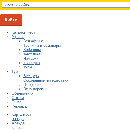
Войти
Каталог мест
Афиша
Вся афиша
Тренинги и семинары
Вебинары
Фестивали
Ярмарки
Концерты
Туры
Туры
Все туры
Осознанные путешествия
Экскурсии
Этно-деревни
Объявления
Статьи
О нас
Реклама
Карта мест
города
Аренда
залов