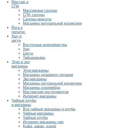
Массаж и
СПА
Массажные салоны
СПА салоны
Салоны красоты
Магазины натуральной косметики
Йога и
пилатес
Ушу и
цигун
Восточные единоборства
Ушу
Цигун
Тайцзицюань
Этно и эко
магазины
Этно-магазины
Магазины здорового питания
Эко-магазины
Магазины натуральной косметики
Магазины хэндмейда
Мастерские инструментов
Интернет-магазины
Чайные клубы
и магазины
Все чайные магазины и клубы
Чайные магазины
Чайные клубы
Интернет-магазины чая
Кофе, какао, кэроб