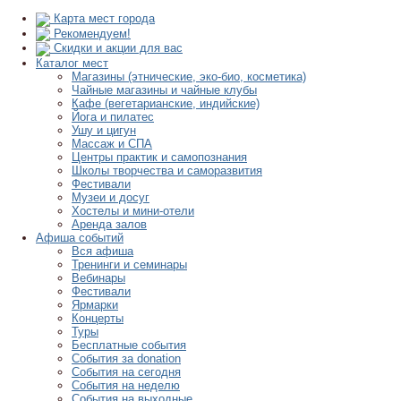
Карта мест города
Рекомендуем!
Скидки и акции для вас
Каталог мест
Магазины (этнические, эко-био, косметика)
Чайные магазины и чайные клубы
Кафе (вегетарианские, индийские)
Йога и пилатес
Ушу и цигун
Массаж и СПА
Центры практик и самопознания
Школы творчества и саморазвития
Фестивали
Музеи и досуг
Хостелы и мини-отели
Аренда залов
Афиша событий
Вся афиша
Тренинги и семинары
Вебинары
Фестивали
Ярмарки
Концерты
Туры
Бесплатные события
События за donation
События на сегодня
События на неделю
События на выходные