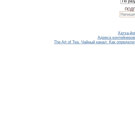
ПОД
Хатха-йо
Адреса контейнеров
The Art of Tea. Чайный канал: Как опреде