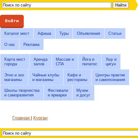
Войти
Каталог мест
Афиша
Туры
Объявления
Статьи
О нас
Реклама
Карта мест
Аренда
Массаж и
Йога и
Ушу и
города
залов
СПА
пилатес
цигун
Этно и эко
Чайные клубы
Кафе и
Центры практик
магазины
и магазины
рестораны
и самопознания
Школы творчества
Фестивали
Музеи
и саморазвития
и ярмарки
и досуг
Главная
Курган