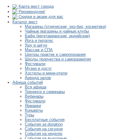
Карта мест города
Рекомендуем!
Скидки и акции для вас
Каталог мест
Магазины (этнические, эко-био, косметика)
Чайные магазины и чайные клубы
Кафе (вегетарианские, индийские)
Йога и пилатес
Ушу и цигун
Массаж и СПА
Центры практик и самопознания
Школы творчества и саморазвития
Фестивали
Музеи и досуг
Хостелы и мини-отели
Аренда залов
Афиша событий
Вся афиша
Тренинги и семинары
Вебинары
Фестивали
Ярмарки
Концерты
Туры
Бесплатные события
События за donation
События на сегодня
События на неделю
События на выходные