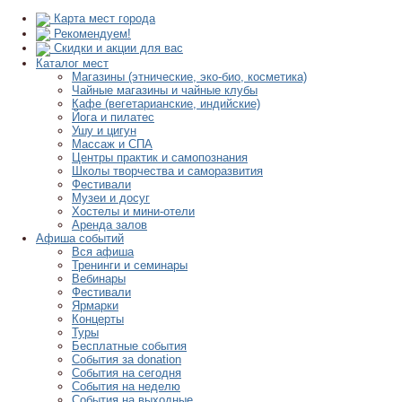
Карта мест города
Рекомендуем!
Скидки и акции для вас
Каталог мест
Магазины (этнические, эко-био, косметика)
Чайные магазины и чайные клубы
Кафе (вегетарианские, индийские)
Йога и пилатес
Ушу и цигун
Массаж и СПА
Центры практик и самопознания
Школы творчества и саморазвития
Фестивали
Музеи и досуг
Хостелы и мини-отели
Аренда залов
Афиша событий
Вся афиша
Тренинги и семинары
Вебинары
Фестивали
Ярмарки
Концерты
Туры
Бесплатные события
События за donation
События на сегодня
События на неделю
События на выходные