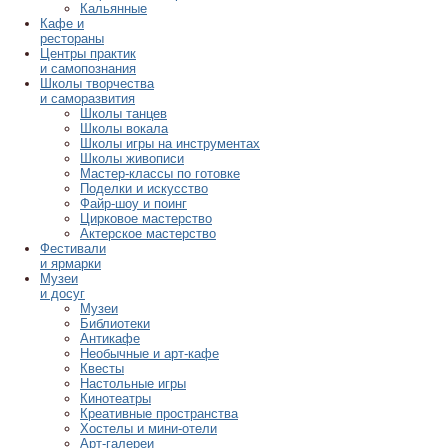
Кальянные
Кафе и
рестораны
Центры практик
и самопознания
Школы творчества
и саморазвития
Школы танцев
Школы вокала
Школы игры на инструментах
Школы живописи
Мастер-классы по готовке
Поделки и искусство
Файр-шоу и поинг
Цирковое мастерство
Актерское мастерство
Фестивали
и ярмарки
Музеи
и досуг
Музеи
Библиотеки
Антикафе
Необычные и арт-кафе
Квесты
Настольные игры
Кинотеатры
Креативные пространства
Хостелы и мини-отели
Арт-галереи