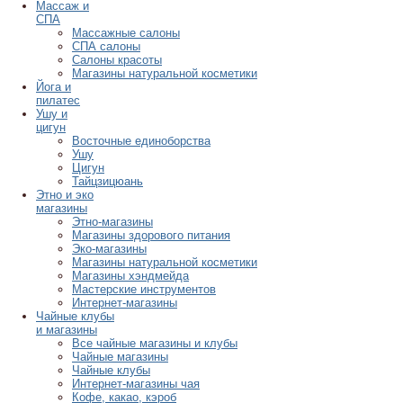
Массаж и
СПА
Массажные салоны
СПА салоны
Салоны красоты
Магазины натуральной косметики
Йога и
пилатес
Ушу и
цигун
Восточные единоборства
Ушу
Цигун
Тайцзицюань
Этно и эко
магазины
Этно-магазины
Магазины здорового питания
Эко-магазины
Магазины натуральной косметики
Магазины хэндмейда
Мастерские инструментов
Интернет-магазины
Чайные клубы
и магазины
Все чайные магазины и клубы
Чайные магазины
Чайные клубы
Интернет-магазины чая
Кофе, какао, кэроб