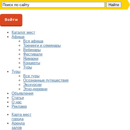
Войти
Каталог мест
Афиша
Вся афиша
Тренинги и семинары
Вебинары
Фестивали
Ярмарки
Концерты
Туры
Туры
Все туры
Осознанные путешествия
Экскурсии
Этно-деревни
Объявления
Статьи
О нас
Реклама
Карта мест
города
Аренда
залов