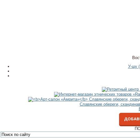
Вос
У-шу 
Славянские обереги, скандина
ДОБАВ
ПО