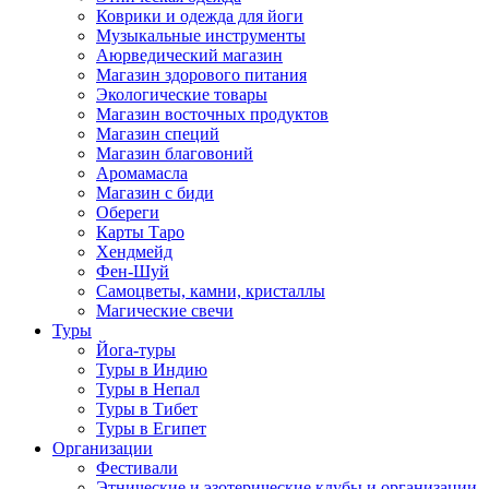
Коврики и одежда для йоги
Музыкальные инструменты
Аюрведический магазин
Магазин здорового питания
Экологические товары
Магазин восточных продуктов
Магазин специй
Магазин благовоний
Аромамасла
Магазин с биди
Обереги
Карты Таро
Хендмейд
Фен-Шуй
Самоцветы, камни, кристаллы
Магические свечи
Туры
Йога-туры
Туры в Индию
Туры в Непал
Туры в Тибет
Туры в Египет
Организации
Фестивали
Этнические и эзотерические клубы и организации