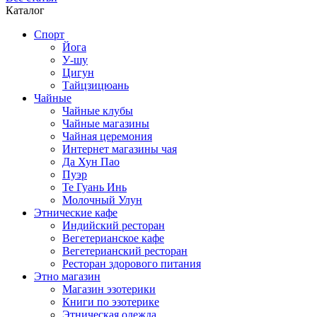
Каталог
Спорт
Йога
У-шу
Цигун
Тайцзицюань
Чайные
Чайные клубы
Чайные магазины
Чайная церемония
Интернет магазины чая
Да Хун Пао
Пуэр
Те Гуань Инь
Молочный Улун
Этнические кафе
Индийский ресторан
Вегетерианское кафе
Вегетерианский ресторан
Ресторан здорового питания
Этно магазин
Магазин эзотерики
Книги по эзотерике
Этническая одежда