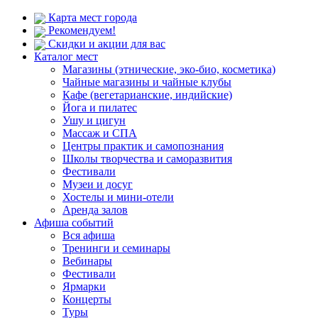
Карта мест города
Рекомендуем!
Скидки и акции для вас
Каталог мест
Магазины (этнические, эко-био, косметика)
Чайные магазины и чайные клубы
Кафе (вегетарианские, индийские)
Йога и пилатес
Ушу и цигун
Массаж и СПА
Центры практик и самопознания
Школы творчества и саморазвития
Фестивали
Музеи и досуг
Хостелы и мини-отели
Аренда залов
Афиша событий
Вся афиша
Тренинги и семинары
Вебинары
Фестивали
Ярмарки
Концерты
Туры