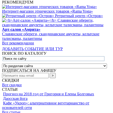
РЕКОМЕНДУЕМ
Интернет-магазин этнических товаров «Rama Yoga»
Ретритный центр «Остров»
Арт-салон «Амрита»
Славянские обереги, скандинавские амулеты, кельтские
талисманы, палантины
Все рекомендации
ДОБАВИТЬ СОБЫТИЕ ИЛИ ТУР
ПОИСК ПО КАТАЛОГУ
ПОДПИСАТЬСЯ НА АФИШУ
СКИДКИ
Все скидки
СТАТЬИ
Прогноз на 2018 год от Григория и Елены Болговых
Даосская йога
Кафе «Укроп»: альтернативное вегетарианство от
основателей сети
Все статьи