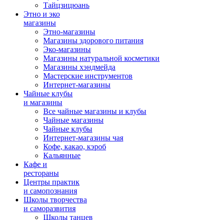
Тайцзицюань
Этно и эко
магазины
Этно-магазины
Магазины здорового питания
Эко-магазины
Магазины натуральной косметики
Магазины хэндмейда
Мастерские инструментов
Интернет-магазины
Чайные клубы
и магазины
Все чайные магазины и клубы
Чайные магазины
Чайные клубы
Интернет-магазины чая
Кофе, какао, кэроб
Кальянные
Кафе и
рестораны
Центры практик
и самопознания
Школы творчества
и саморазвития
Школы танцев