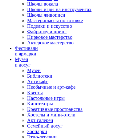
Школы вокала
Школы игры на инструментах
Школы живописи
Мастер-классы по готовке
Поделки и искусство
Файр-шоу и поинг
Цирковое мастерство
Актерское мастерство
Фестивали
и ярмарки
Музеи
и досуг
Музеи
Библиотеки
Антикафе
Необычные и арт-кафе
Квесты
Настольные игры
Кинотеатры
Креативные пространства
Хостелы и мини-отели
Арт-галереи
Семейный досуг
Зоопарки
Этно-деревни