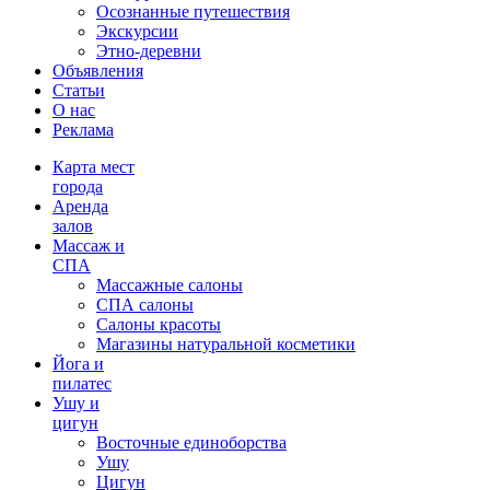
Осознанные путешествия
Экскурсии
Этно-деревни
Объявления
Статьи
О нас
Реклама
Карта мест
города
Аренда
залов
Массаж и
СПА
Массажные салоны
СПА салоны
Салоны красоты
Магазины натуральной косметики
Йога и
пилатес
Ушу и
цигун
Восточные единоборства
Ушу
Цигун