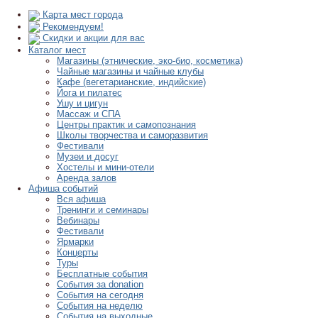
Карта мест города
Рекомендуем!
Скидки и акции для вас
Каталог мест
Магазины (этнические, эко-био, косметика)
Чайные магазины и чайные клубы
Кафе (вегетарианские, индийские)
Йога и пилатес
Ушу и цигун
Массаж и СПА
Центры практик и самопознания
Школы творчества и саморазвития
Фестивали
Музеи и досуг
Хостелы и мини-отели
Аренда залов
Афиша событий
Вся афиша
Тренинги и семинары
Вебинары
Фестивали
Ярмарки
Концерты
Туры
Бесплатные события
События за donation
События на сегодня
События на неделю
События на выходные