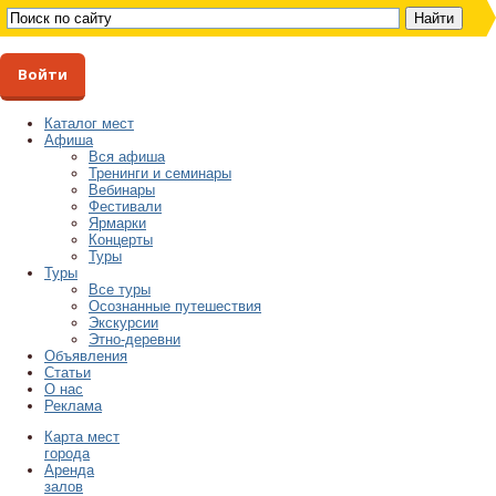
Войти
Каталог мест
Афиша
Вся афиша
Тренинги и семинары
Вебинары
Фестивали
Ярмарки
Концерты
Туры
Туры
Все туры
Осознанные путешествия
Экскурсии
Этно-деревни
Объявления
Статьи
О нас
Реклама
Карта мест
города
Аренда
залов