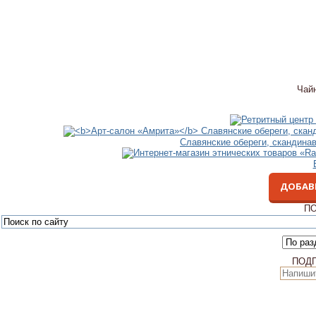
Чай
Славянские обереги, скандина
ДОБАВ
ПО
ПОД