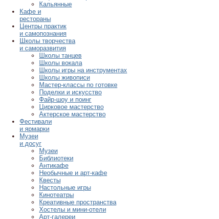
Кальянные
Кафе и
рестораны
Центры практик
и самопознания
Школы творчества
и саморазвития
Школы танцев
Школы вокала
Школы игры на инструментах
Школы живописи
Мастер-классы по готовке
Поделки и искусство
Файр-шоу и поинг
Цирковое мастерство
Актерское мастерство
Фестивали
и ярмарки
Музеи
и досуг
Музеи
Библиотеки
Антикафе
Необычные и арт-кафе
Квесты
Настольные игры
Кинотеатры
Креативные пространства
Хостелы и мини-отели
Арт-галереи