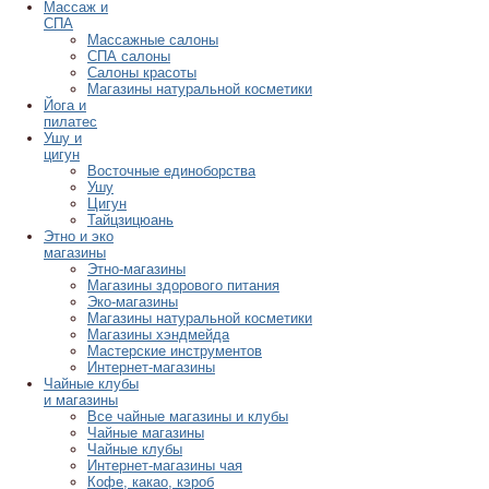
Массаж и
СПА
Массажные салоны
СПА салоны
Салоны красоты
Магазины натуральной косметики
Йога и
пилатес
Ушу и
цигун
Восточные единоборства
Ушу
Цигун
Тайцзицюань
Этно и эко
магазины
Этно-магазины
Магазины здорового питания
Эко-магазины
Магазины натуральной косметики
Магазины хэндмейда
Мастерские инструментов
Интернет-магазины
Чайные клубы
и магазины
Все чайные магазины и клубы
Чайные магазины
Чайные клубы
Интернет-магазины чая
Кофе, какао, кэроб