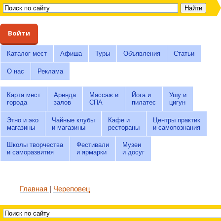
Войти
Каталог мест
Афиша
Туры
Объявления
Статьи
О нас
Реклама
Карта мест
Аренда
Массаж и
Йога и
Ушу и
города
залов
СПА
пилатес
цигун
Этно и эко
Чайные клубы
Кафе и
Центры практик
магазины
и магазины
рестораны
и самопознания
Школы творчества
Фестивали
Музеи
и саморазвития
и ярмарки
и досуг
Главная
Череповец