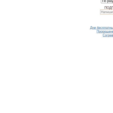
ПОД
Дни бесплатны
Пророщенн
Согре