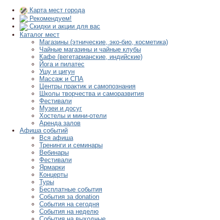
Карта мест города
Рекомендуем!
Скидки и акции для вас
Каталог мест
Магазины (этнические, эко-био, косметика)
Чайные магазины и чайные клубы
Кафе (вегетарианские, индийские)
Йога и пилатес
Ушу и цигун
Массаж и СПА
Центры практик и самопознания
Школы творчества и саморазвития
Фестивали
Музеи и досуг
Хостелы и мини-отели
Аренда залов
Афиша событий
Вся афиша
Тренинги и семинары
Вебинары
Фестивали
Ярмарки
Концерты
Туры
Бесплатные события
События за donation
События на сегодня
События на неделю
События на выходные