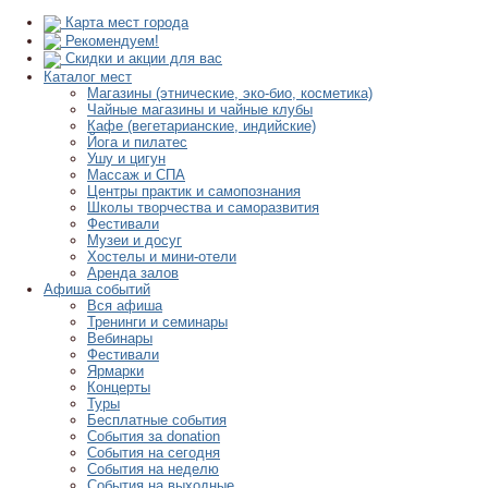
Карта мест города
Рекомендуем!
Скидки и акции для вас
Каталог мест
Магазины (этнические, эко-био, косметика)
Чайные магазины и чайные клубы
Кафе (вегетарианские, индийские)
Йога и пилатес
Ушу и цигун
Массаж и СПА
Центры практик и самопознания
Школы творчества и саморазвития
Фестивали
Музеи и досуг
Хостелы и мини-отели
Аренда залов
Афиша событий
Вся афиша
Тренинги и семинары
Вебинары
Фестивали
Ярмарки
Концерты
Туры
Бесплатные события
События за donation
События на сегодня
События на неделю
События на выходные