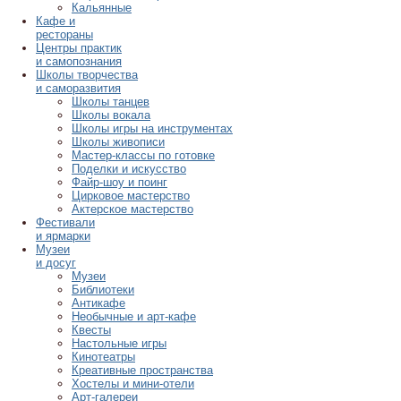
Кальянные
Кафе и
рестораны
Центры практик
и самопознания
Школы творчества
и саморазвития
Школы танцев
Школы вокала
Школы игры на инструментах
Школы живописи
Мастер-классы по готовке
Поделки и искусство
Файр-шоу и поинг
Цирковое мастерство
Актерское мастерство
Фестивали
и ярмарки
Музеи
и досуг
Музеи
Библиотеки
Антикафе
Необычные и арт-кафе
Квесты
Настольные игры
Кинотеатры
Креативные пространства
Хостелы и мини-отели
Арт-галереи