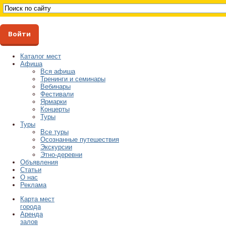
Войти
Каталог мест
Афиша
Вся афиша
Тренинги и семинары
Вебинары
Фестивали
Ярмарки
Концерты
Туры
Туры
Все туры
Осознанные путешествия
Экскурсии
Этно-деревни
Объявления
Статьи
О нас
Реклама
Карта мест
города
Аренда
залов