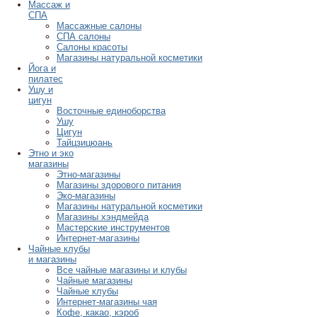
Массаж и
СПА
Массажные салоны
СПА салоны
Салоны красоты
Магазины натуральной косметики
Йога и
пилатес
Ушу и
цигун
Восточные единоборства
Ушу
Цигун
Тайцзицюань
Этно и эко
магазины
Этно-магазины
Магазины здорового питания
Эко-магазины
Магазины натуральной косметики
Магазины хэндмейда
Мастерские инструментов
Интернет-магазины
Чайные клубы
и магазины
Все чайные магазины и клубы
Чайные магазины
Чайные клубы
Интернет-магазины чая
Кофе, какао, кэроб