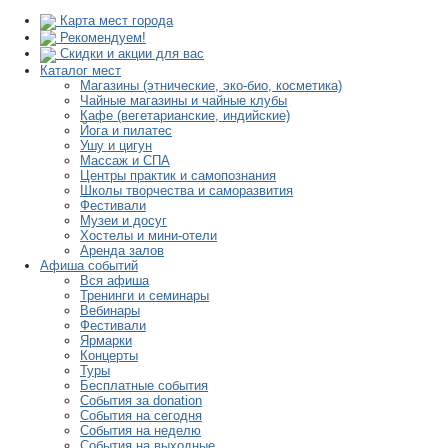
Карта мест города
Рекомендуем!
Скидки и акции для вас
Каталог мест
Магазины (этнические, эко-био, косметика)
Чайные магазины и чайные клубы
Кафе (вегетарианские, индийские)
Йога и пилатес
Ушу и цигун
Массаж и СПА
Центры практик и самопознания
Школы творчества и саморазвития
Фестивали
Музеи и досуг
Хостелы и мини-отели
Аренда залов
Афиша событий
Вся афиша
Тренинги и семинары
Вебинары
Фестивали
Ярмарки
Концерты
Туры
Бесплатные события
События за donation
События на сегодня
События на неделю
События на выходные