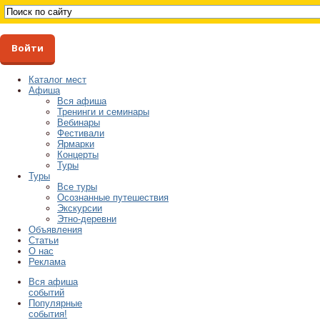
Войти
Каталог мест
Афиша
Вся афиша
Тренинги и семинары
Вебинары
Фестивали
Ярмарки
Концерты
Туры
Туры
Все туры
Осознанные путешествия
Экскурсии
Этно-деревни
Объявления
Статьи
О нас
Реклама
Вся афиша
событий
Популярные
события!