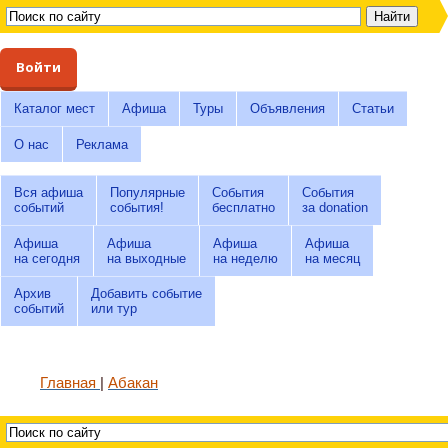
Войти
Каталог мест
Афиша
Туры
Объявления
Статьи
О нас
Реклама
Вся афиша
Популярные
События
События
событий
события!
бесплатно
за donation
Афиша
Афиша
Афиша
Афиша
на сегодня
на выходные
на неделю
на месяц
Архив
Добавить событие
событий
или тур
Главная
Абакан