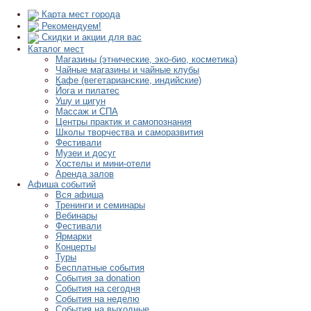
Карта мест города
Рекомендуем!
Скидки и акции для вас
Каталог мест
Магазины (этнические, эко-био, косметика)
Чайные магазины и чайные клубы
Кафе (вегетарианские, индийские)
Йога и пилатес
Ушу и цигун
Массаж и СПА
Центры практик и самопознания
Школы творчества и саморазвития
Фестивали
Музеи и досуг
Хостелы и мини-отели
Аренда залов
Афиша событий
Вся афиша
Тренинги и семинары
Вебинары
Фестивали
Ярмарки
Концерты
Туры
Бесплатные события
События за donation
События на сегодня
События на неделю
События на выходные