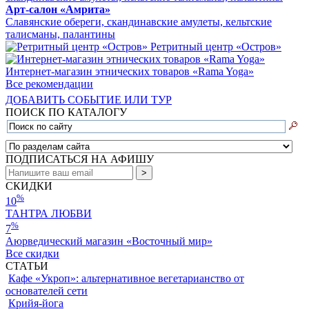
Арт-салон «Амрита»
Славянские обереги, скандинавские амулеты, кельтские
талисманы, палантины
Ретритный центр «Остров»
Интернет-магазин этнических товаров «Rama Yoga»
Все рекомендации
ДОБАВИТЬ СОБЫТИЕ ИЛИ ТУР
ПОИСК ПО КАТАЛОГУ
ПОДПИСАТЬСЯ НА АФИШУ
СКИДКИ
%
10
ТАНТРА ЛЮБВИ
%
7
Аюрведический магазин «Восточный мир»
Все скидки
СТАТЬИ
Кафе «Укроп»: альтернативное вегетарианство от
основателей сети
Крийя-йога