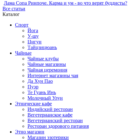
Лама Сопа Ринпоче. Карма и ум - во что верят буддисты?
Все статьи
Каталог
Спорт
Йога
У-шу
Цигун
Тайцзицюань
Чайные
Чайные клубы
Чайные магазины
Чайная церемония
Интернет магазины чая
Да Хун Пао
Пуэр
Те Гуань Инь
Молочный Улун
Этнические кафе
Индийский ресторан
Вегетерианское кафе
Вегетерианский ресторан
Ресторан здорового питания
Этно магазин
Магазин эзотерики