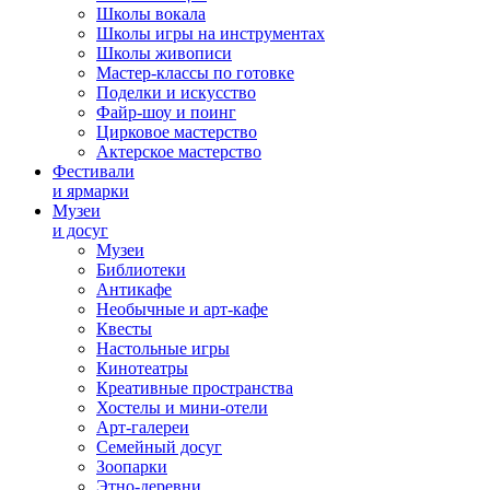
Школы вокала
Школы игры на инструментах
Школы живописи
Мастер-классы по готовке
Поделки и искусство
Файр-шоу и поинг
Цирковое мастерство
Актерское мастерство
Фестивали
и ярмарки
Музеи
и досуг
Музеи
Библиотеки
Антикафе
Необычные и арт-кафе
Квесты
Настольные игры
Кинотеатры
Креативные пространства
Хостелы и мини-отели
Арт-галереи
Семейный досуг
Зоопарки
Этно-деревни