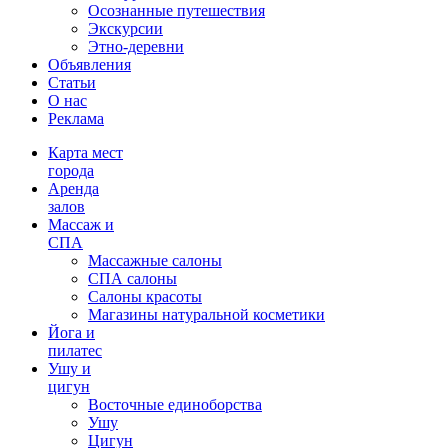
Осознанные путешествия
Экскурсии
Этно-деревни
Объявления
Статьи
О нас
Реклама
Карта мест
города
Аренда
залов
Массаж и
СПА
Массажные салоны
СПА салоны
Салоны красоты
Магазины натуральной косметики
Йога и
пилатес
Ушу и
цигун
Восточные единоборства
Ушу
Цигун