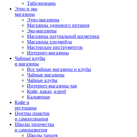
Тайцзицюань
Этно и эко
магазины
Этно-магазины
Магазины здорового питания
Эко-магазины
Магазины натуральной косметики
Магазины хэндмейда
Мастерские инструментов
Интернет-магазины
Чайные клубы
и магазины
Все чайные магазины и клубы
Чайные магазины
Чайные клубы
Интернет-магазины чая
Кофе, какао, кэроб
Кальянные
Кафе и
рестораны
Центры практик
и самопознания
Школы творчества
и саморазвития
Школы танцев