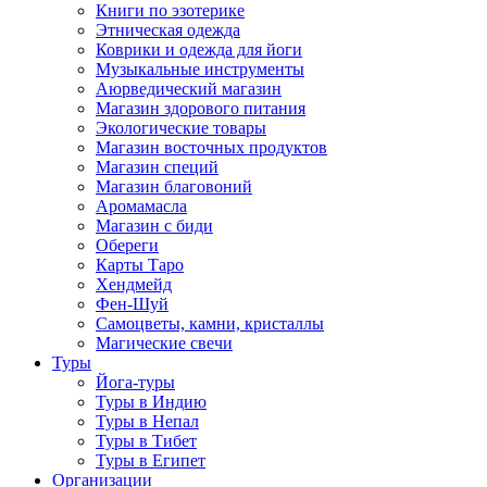
Книги по эзотерике
Этническая одежда
Коврики и одежда для йоги
Музыкальные инструменты
Аюрведический магазин
Магазин здорового питания
Экологические товары
Магазин восточных продуктов
Магазин специй
Магазин благовоний
Аромамасла
Магазин с биди
Обереги
Карты Таро
Хендмейд
Фен-Шуй
Самоцветы, камни, кристаллы
Магические свечи
Туры
Йога-туры
Туры в Индию
Туры в Непал
Туры в Тибет
Туры в Египет
Организации