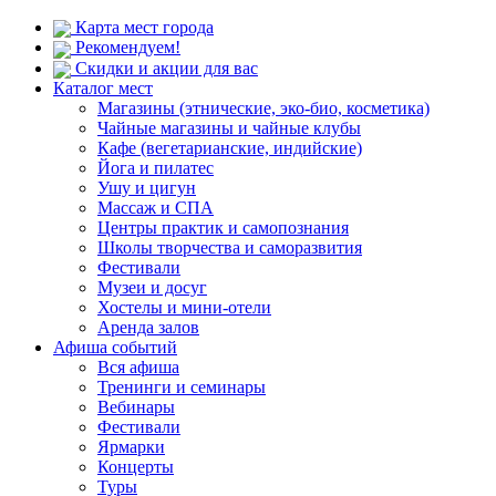
Карта мест города
Рекомендуем!
Скидки и акции для вас
Каталог мест
Магазины (этнические, эко-био, косметика)
Чайные магазины и чайные клубы
Кафе (вегетарианские, индийские)
Йога и пилатес
Ушу и цигун
Массаж и СПА
Центры практик и самопознания
Школы творчества и саморазвития
Фестивали
Музеи и досуг
Хостелы и мини-отели
Аренда залов
Афиша событий
Вся афиша
Тренинги и семинары
Вебинары
Фестивали
Ярмарки
Концерты
Туры