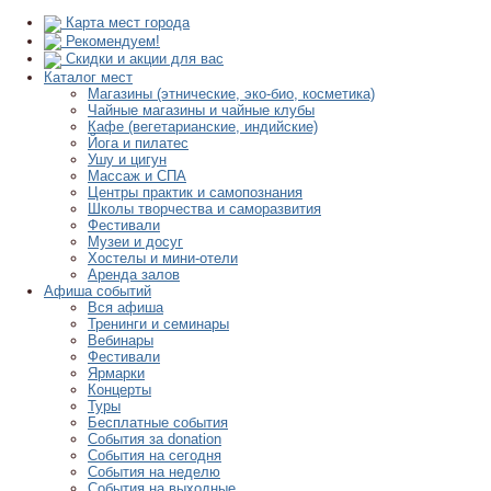
Карта мест города
Рекомендуем!
Скидки и акции для вас
Каталог мест
Магазины (этнические, эко-био, косметика)
Чайные магазины и чайные клубы
Кафе (вегетарианские, индийские)
Йога и пилатес
Ушу и цигун
Массаж и СПА
Центры практик и самопознания
Школы творчества и саморазвития
Фестивали
Музеи и досуг
Хостелы и мини-отели
Аренда залов
Афиша событий
Вся афиша
Тренинги и семинары
Вебинары
Фестивали
Ярмарки
Концерты
Туры
Бесплатные события
События за donation
События на сегодня
События на неделю
События на выходные