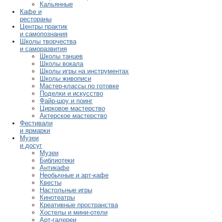
Кальянные
Кафе и
рестораны
Центры практик
и самопознания
Школы творчества
и саморазвития
Школы танцев
Школы вокала
Школы игры на инструментах
Школы живописи
Мастер-классы по готовке
Поделки и искусство
Файр-шоу и поинг
Цирковое мастерство
Актерское мастерство
Фестивали
и ярмарки
Музеи
и досуг
Музеи
Библиотеки
Антикафе
Необычные и арт-кафе
Квесты
Настольные игры
Кинотеатры
Креативные пространства
Хостелы и мини-отели
Арт-галереи