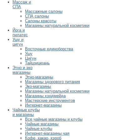
Массаж и
СПА
Массажные салоны
СПА салоны
Салоны красоты
Магазины натуральной косметики
Йога и
пилатес
Ушу и
цигун
Восточные единоборства
Ушу
Цигун
Тайцзицюань
Этно и эко
магазины
Этно-магазины
Магазины здорового питания
Эко-магазины
Магазины натуральной косметики
Магазины хэндмейда
Мастерские инструментов
Интернет-магазины
Чайные клубы
и магазины
Все чайные магазины и клубы
Чайные магазины
Чайные клубы
Интернет-магазины чая
Кофе, какао, кэроб