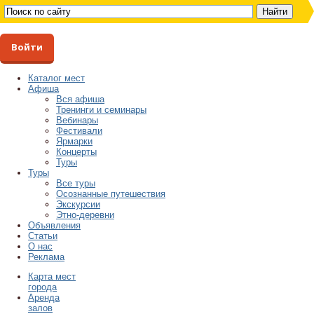
Войти
Каталог мест
Афиша
Вся афиша
Тренинги и семинары
Вебинары
Фестивали
Ярмарки
Концерты
Туры
Туры
Все туры
Осознанные путешествия
Экскурсии
Этно-деревни
Объявления
Статьи
О нас
Реклама
Карта мест
города
Аренда
залов