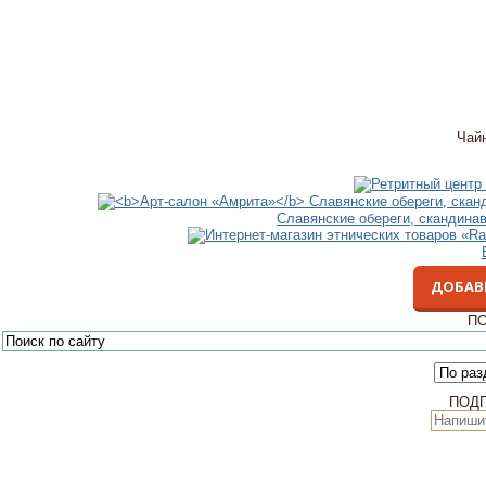
Чай
Славянские обереги, скандина
ДОБАВ
ПО
ПОД