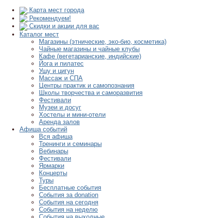
Карта мест города
Рекомендуем!
Скидки и акции для вас
Каталог мест
Магазины (этнические, эко-био, косметика)
Чайные магазины и чайные клубы
Кафе (вегетарианские, индийские)
Йога и пилатес
Ушу и цигун
Массаж и СПА
Центры практик и самопознания
Школы творчества и саморазвития
Фестивали
Музеи и досуг
Хостелы и мини-отели
Аренда залов
Афиша событий
Вся афиша
Тренинги и семинары
Вебинары
Фестивали
Ярмарки
Концерты
Туры
Бесплатные события
События за donation
События на сегодня
События на неделю
События на выходные