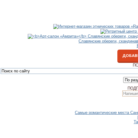
Славянские обереги, скандина
ДОБАВ
ПО
ПОД
Самые романтические места Санкт
Та