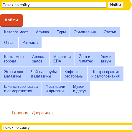
Войти
Каталог мест
Афиша
Туры
Объявления
Статьи
О нас
Реклама
Карта мест
Аренда
Массаж и
Йога и
Ушу и
города
залов
СПА
пилатес
цигун
Этно и эко
Чайные клубы
Кафе и
Центры практик
магазины
и магазины
рестораны
и самопознания
Школы творчества
Фестивали
Музеи
и саморазвития
и ярмарки
и досуг
Главная
Дзержинск