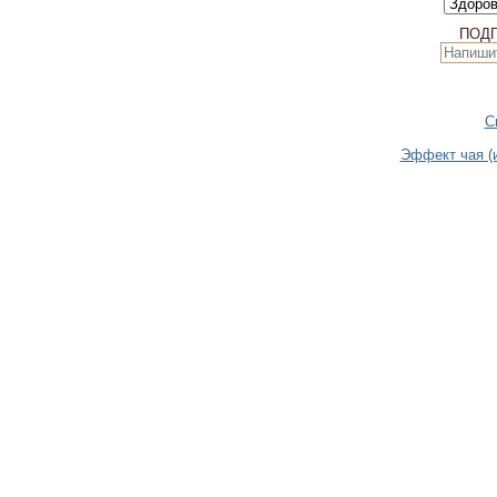
ПОД
C
Эффект чая (