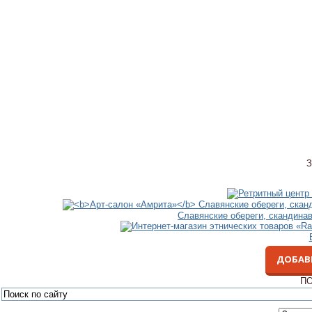
З
Славянские обереги, скандина
ДОБАВ
ПО