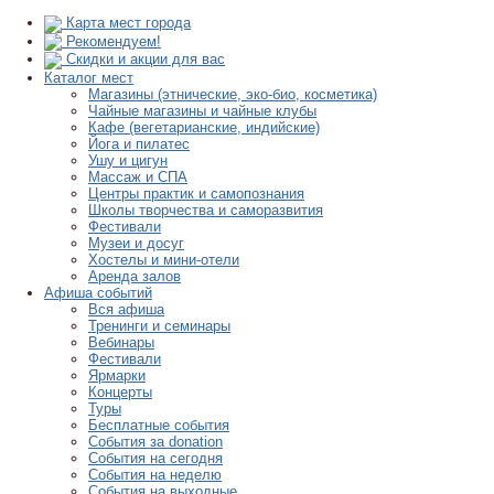
Карта мест города
Рекомендуем!
Скидки и акции для вас
Каталог мест
Магазины (этнические, эко-био, косметика)
Чайные магазины и чайные клубы
Кафе (вегетарианские, индийские)
Йога и пилатес
Ушу и цигун
Массаж и СПА
Центры практик и самопознания
Школы творчества и саморазвития
Фестивали
Музеи и досуг
Хостелы и мини-отели
Аренда залов
Афиша событий
Вся афиша
Тренинги и семинары
Вебинары
Фестивали
Ярмарки
Концерты
Туры
Бесплатные события
События за donation
События на сегодня
События на неделю
События на выходные