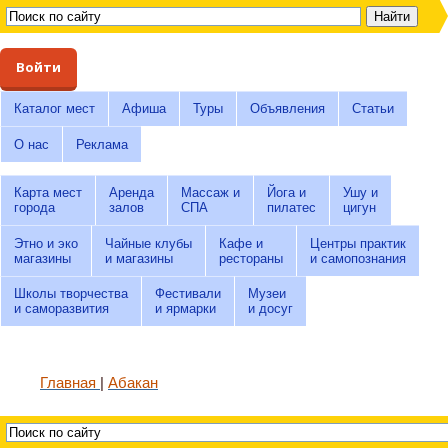
Войти
Каталог мест
Афиша
Туры
Объявления
Статьи
О нас
Реклама
Карта мест
Аренда
Массаж и
Йога и
Ушу и
города
залов
СПА
пилатес
цигун
Этно и эко
Чайные клубы
Кафе и
Центры практик
магазины
и магазины
рестораны
и самопознания
Школы творчества
Фестивали
Музеи
и саморазвития
и ярмарки
и досуг
Главная
Абакан