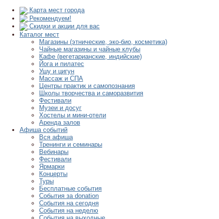
Карта мест города
Рекомендуем!
Скидки и акции для вас
Каталог мест
Магазины (этнические, эко-био, косметика)
Чайные магазины и чайные клубы
Кафе (вегетарианские, индийские)
Йога и пилатес
Ушу и цигун
Массаж и СПА
Центры практик и самопознания
Школы творчества и саморазвития
Фестивали
Музеи и досуг
Хостелы и мини-отели
Аренда залов
Афиша событий
Вся афиша
Тренинги и семинары
Вебинары
Фестивали
Ярмарки
Концерты
Туры
Бесплатные события
События за donation
События на сегодня
События на неделю
События на выходные