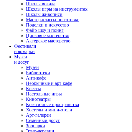
Школы вокала
Школы игры на инструментах
Школы живописи
Мастер-классы по готовке
Поделки и искусство
Файр-шоу и поинг
Цирковое мастерство
Актерское мастерство
Фестивали
и ярмарки
Музеи
и досуг
Музеи
Библиотеки
Антикафе
Необычные и арт-кафе
Квесты
Настольные игры
Кинотеатры
Креативные пространства
Хостелы и мини-отели
Арт-галереи
Семейный досуг
Зоопарки
Этно-деревни