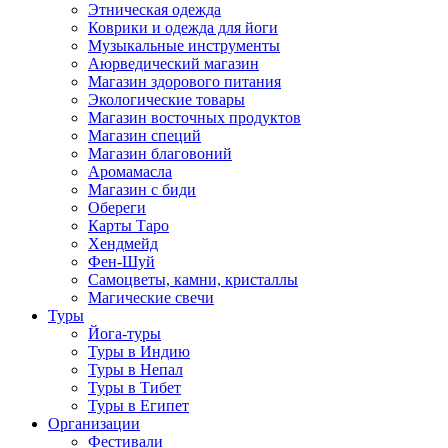
Этническая одежда
Коврики и одежда для йоги
Музыкальные инструменты
Аюрведический магазин
Магазин здорового питания
Экологические товары
Магазин восточных продуктов
Магазин специй
Магазин благовоний
Аромамасла
Магазин с биди
Обереги
Карты Таро
Хендмейд
Фен-Шуй
Самоцветы, камни, кристаллы
Магические свечи
Туры
Йога-туры
Туры в Индию
Туры в Непал
Туры в Тибет
Туры в Египет
Организации
Фестивали