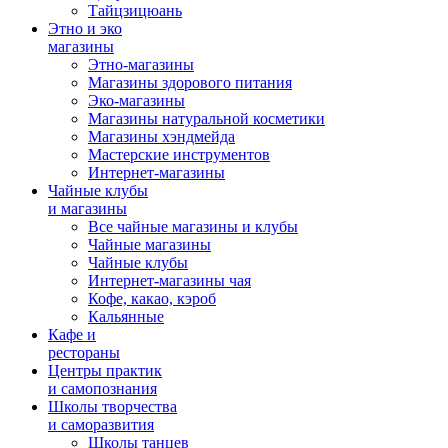
Тайцзицюань
Этно и эко
магазины
Этно-магазины
Магазины здорового питания
Эко-магазины
Магазины натуральной косметики
Магазины хэндмейда
Мастерские инструментов
Интернет-магазины
Чайные клубы
и магазины
Все чайные магазины и клубы
Чайные магазины
Чайные клубы
Интернет-магазины чая
Кофе, какао, кэроб
Кальянные
Кафе и
рестораны
Центры практик
и самопознания
Школы творчества
и саморазвития
Школы танцев