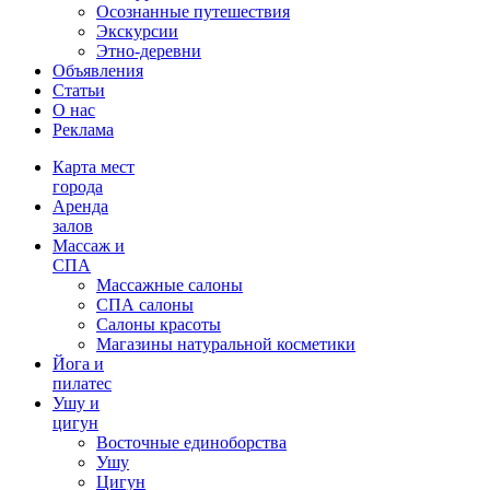
Осознанные путешествия
Экскурсии
Этно-деревни
Объявления
Статьи
О нас
Реклама
Карта мест
города
Аренда
залов
Массаж и
СПА
Массажные салоны
СПА салоны
Салоны красоты
Магазины натуральной косметики
Йога и
пилатес
Ушу и
цигун
Восточные единоборства
Ушу
Цигун