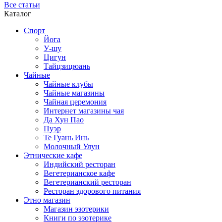
Все статьи
Каталог
Спорт
Йога
У-шу
Цигун
Тайцзицюань
Чайные
Чайные клубы
Чайные магазины
Чайная церемония
Интернет магазины чая
Да Хун Пао
Пуэр
Те Гуань Инь
Молочный Улун
Этнические кафе
Индийский ресторан
Вегетерианское кафе
Вегетерианский ресторан
Ресторан здорового питания
Этно магазин
Магазин эзотерики
Книги по эзотерике