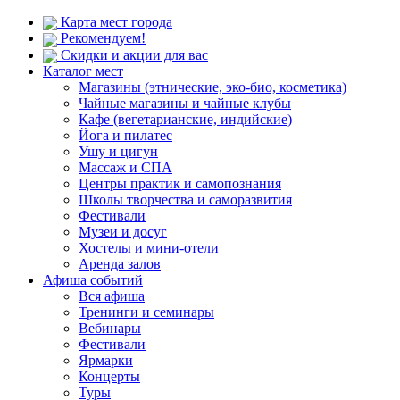
Карта мест города
Рекомендуем!
Скидки и акции для вас
Каталог мест
Магазины (этнические, эко-био, косметика)
Чайные магазины и чайные клубы
Кафе (вегетарианские, индийские)
Йога и пилатес
Ушу и цигун
Массаж и СПА
Центры практик и самопознания
Школы творчества и саморазвития
Фестивали
Музеи и досуг
Хостелы и мини-отели
Аренда залов
Афиша событий
Вся афиша
Тренинги и семинары
Вебинары
Фестивали
Ярмарки
Концерты
Туры