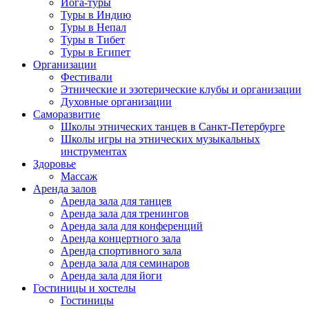
Йога-туры
Туры в Индию
Туры в Непал
Туры в Тибет
Туры в Египет
Организации
Фестивали
Этнические и эзотерические клубы и организации
Духовные организации
Саморазвитие
Школы этнических танцев в Санкт-Петербурге
Школы игры на этнических музыкальных
инструментах
Здоровье
Массаж
Аренда залов
Аренда зала для танцев
Аренда зала для тренингов
Аренда зала для конференций
Аренда концертного зала
Аренда спортивного зала
Аренда зала для семинаров
Аренда зала для йоги
Гостиницы и хостелы
Гостиницы