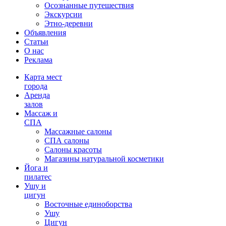
Осознанные путешествия
Экскурсии
Этно-деревни
Объявления
Статьи
О нас
Реклама
Карта мест
города
Аренда
залов
Массаж и
СПА
Массажные салоны
СПА салоны
Салоны красоты
Магазины натуральной косметики
Йога и
пилатес
Ушу и
цигун
Восточные единоборства
Ушу
Цигун