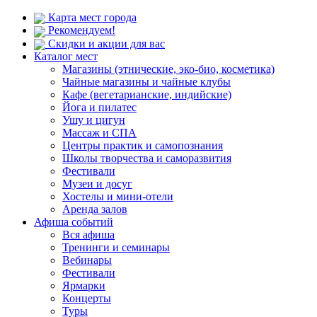
Карта мест города
Рекомендуем!
Скидки и акции для вас
Каталог мест
Магазины (этнические, эко-био, косметика)
Чайные магазины и чайные клубы
Кафе (вегетарианские, индийские)
Йога и пилатес
Ушу и цигун
Массаж и СПА
Центры практик и самопознания
Школы творчества и саморазвития
Фестивали
Музеи и досуг
Хостелы и мини-отели
Аренда залов
Афиша событий
Вся афиша
Тренинги и семинары
Вебинары
Фестивали
Ярмарки
Концерты
Туры