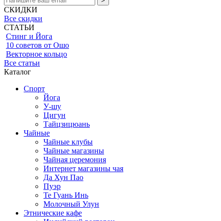
СКИДКИ
Все скидки
СТАТЬИ
Стинг и Йога
10 советов от Ошо
Векторное кольцо
Все статьи
Каталог
Спорт
Йога
У-шу
Цигун
Тайцзицюань
Чайные
Чайные клубы
Чайные магазины
Чайная церемония
Интернет магазины чая
Да Хун Пао
Пуэр
Те Гуань Инь
Молочный Улун
Этнические кафе