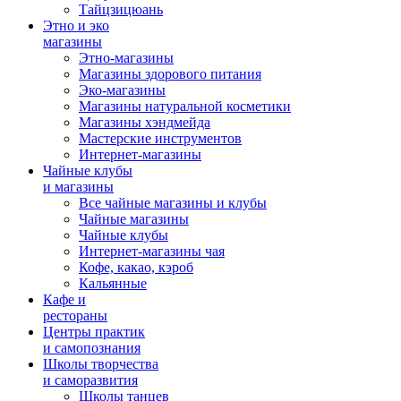
Тайцзицюань
Этно и эко
магазины
Этно-магазины
Магазины здорового питания
Эко-магазины
Магазины натуральной косметики
Магазины хэндмейда
Мастерские инструментов
Интернет-магазины
Чайные клубы
и магазины
Все чайные магазины и клубы
Чайные магазины
Чайные клубы
Интернет-магазины чая
Кофе, какао, кэроб
Кальянные
Кафе и
рестораны
Центры практик
и самопознания
Школы творчества
и саморазвития
Школы танцев