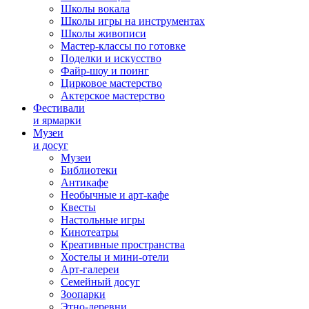
Школы вокала
Школы игры на инструментах
Школы живописи
Мастер-классы по готовке
Поделки и искусство
Файр-шоу и поинг
Цирковое мастерство
Актерское мастерство
Фестивали
и ярмарки
Музеи
и досуг
Музеи
Библиотеки
Антикафе
Необычные и арт-кафе
Квесты
Настольные игры
Кинотеатры
Креативные пространства
Хостелы и мини-отели
Арт-галереи
Семейный досуг
Зоопарки
Этно-деревни