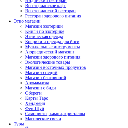
Индийский ресторан
Вегетерианское кафе
Вегетерианский ресторан
Ресторан здорового питания
Этно магазин
Магазин эзотерики
Книги по эзотерике
Этническая одежда
Коврики и одежда для йоги
Музыкальные инструменты
Аюрведический магазин
Магазин здорового питания
Экологические товары
Магазин восточных продуктов
Магазин специй
Магазин благовоний
Аромамасла
Магазин с биди
Обереги
Карты Таро
Хендмейд
Фен-Шуй
Самоцветы, камни, кристаллы
Магические свечи
Туры