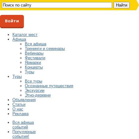
Войти
Каталог мест
Афиша
Вся афиша
Тренинги и семинары
Вебинары
Фестивали
Ярмарки
Концерты
Туры
Туры
Все туры
Осознанные путешествия
Экскурсии
Этно-деревни
Объявления
Статьи
О нас
Реклама
Вся афиша
событий
Популярные
события!