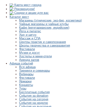
Карта мест города
Рекомендуем!
Скидки и акции для вас
Каталог мест
Магазины (этнические, эко-био, косметика)
Чайные магазины и чайные клубы
Кафе (вегетарианские, индийские)
Йога и пилатес
Ушу и цигун
Массаж и СПА
Центры практик и самопознания
Школы творчества и саморазвития
Фестивали
Музеи и досуг
Хостелы и мини-отели
Аренда залов
Афиша событий
Вся афиша
Тренинги и семинары
Вебинары
Фестивали
Ярмарки
Концерты
Туры
Бесплатные события
События за donation
События на сегодня
События на неделю
События на выходные