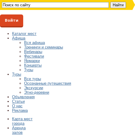
Войти
Каталог мест
Афиша
Вся афиша
Тренинги и семинары
Вебинары
Фестивали
Ярмарки
Концерты
Туры
Туры
Все туры
Осознанные путешествия
Экскурсии
Этно-деревни
Объявления
Статьи
О нас
Реклама
Карта мест
города
Аренда
залов