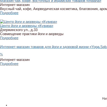
Магазин чая, кофе, восточных и индийских товаров «Indiana»
Интернет-магазин
Вкусный чай, кофе, Аюрведическая косметика, благовония, аро
Подробнее
Центр йоги и аюрведы «Кувира»
Дзержинского ул., д.33
Совмещение практики йоги и аюрведы
Подробнее
Интернет-магазин товаров для йоги и здоровой жизни «Yoga.Spb
%
Интернет-магазин
Подробнее
На