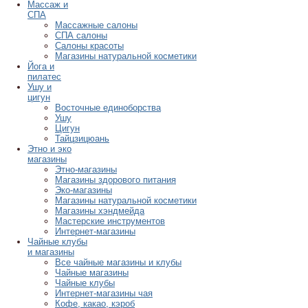
Массаж и
СПА
Массажные салоны
СПА салоны
Салоны красоты
Магазины натуральной косметики
Йога и
пилатес
Ушу и
цигун
Восточные единоборства
Ушу
Цигун
Тайцзицюань
Этно и эко
магазины
Этно-магазины
Магазины здорового питания
Эко-магазины
Магазины натуральной косметики
Магазины хэндмейда
Мастерские инструментов
Интернет-магазины
Чайные клубы
и магазины
Все чайные магазины и клубы
Чайные магазины
Чайные клубы
Интернет-магазины чая
Кофе, какао, кэроб