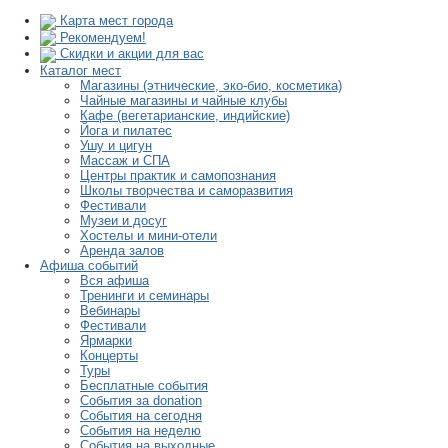
Карта мест города
Рекомендуем!
Скидки и акции для вас
Каталог мест
Магазины (этнические, эко-био, косметика)
Чайные магазины и чайные клубы
Кафе (вегетарианские, индийские)
Йога и пилатес
Ушу и цигун
Массаж и СПА
Центры практик и самопознания
Школы творчества и саморазвития
Фестивали
Музеи и досуг
Хостелы и мини-отели
Аренда залов
Афиша событий
Вся афиша
Тренинги и семинары
Вебинары
Фестивали
Ярмарки
Концерты
Туры
Бесплатные события
События за donation
События на сегодня
События на неделю
События на выходные