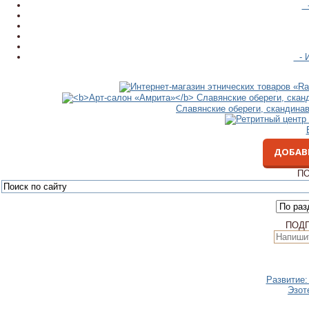
-
- И
Славянские обереги, скандина
ДОБАВ
ПО
ПОД
Развитие:
Эзот