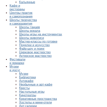
Кальянные
Кафе и
рестораны
Центры практик
и самопознания
Школы творчества
и саморазвития
Школы танцев
Школы вокала
Школы игры на инструментах
Школы живописи
Мастер-классы по готовке
Поделки и искусство
Файр-шоу и поинг
Цирковое мастерство
Актерское мастерство
Фестивали
и ярмарки
Музеи
и досуг
Музеи
Библиотеки
Антикафе
Необычные и арт-кафе
Квесты
Настольные игры
Кинотеатры
Креативные пространства
Хостелы и мини-отели
Арт-галереи