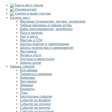
Карта мест города
Рекомендуем!
Скидки и акции для вас
Каталог мест
Магазины (этнические, эко-био, косметика)
Чайные магазины и чайные клубы
Кафе (вегетарианские, индийские)
Йога и пилатес
Ушу и цигун
Массаж и СПА
Центры практик и самопознания
Школы творчества и саморазвития
Фестивали
Музеи и досуг
Хостелы и мини-отели
Аренда залов
Афиша событий
Вся афиша
Тренинги и семинары
Вебинары
Фестивали
Ярмарки
Концерты
Туры
Бесплатные события
События за donation
События на сегодня
События на неделю
События на выходные