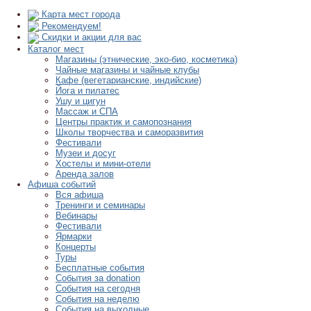
Карта мест города
Рекомендуем!
Скидки и акции для вас
Каталог мест
Магазины (этнические, эко-био, косметика)
Чайные магазины и чайные клубы
Кафе (вегетарианские, индийские)
Йога и пилатес
Ушу и цигун
Массаж и СПА
Центры практик и самопознания
Школы творчества и саморазвития
Фестивали
Музеи и досуг
Хостелы и мини-отели
Аренда залов
Афиша событий
Вся афиша
Тренинги и семинары
Вебинары
Фестивали
Ярмарки
Концерты
Туры
Бесплатные события
События за donation
События на сегодня
События на неделю
События на выходные