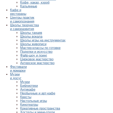
Кофе, какао, кэроб
Кальянные
Кафе и
рестораны
Центры практик
и самопознания
Школы творчества
и саморазвития
Школы танцев
Школы вокала
Школы игры на инструментах
Школы живописи
Мастер-классы по готовке
Поделки и искусство
Файр-шоу и поинг
Цирковое мастерство
Актерское мастерство
Фестивали
и ярмарки
Музеи
и досуг
Музеи
Библиотеки
Антикафе
Необычные и арт-кафе
Квесты
Настольные игры
Кинотеатры
Креативные пространства
Хостелы и мини-отели