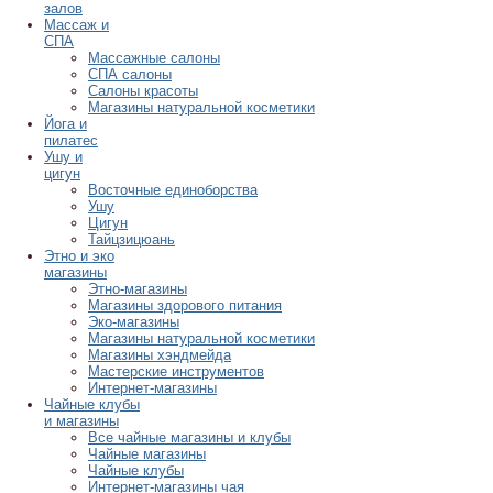
залов
Массаж и
СПА
Массажные салоны
СПА салоны
Салоны красоты
Магазины натуральной косметики
Йога и
пилатес
Ушу и
цигун
Восточные единоборства
Ушу
Цигун
Тайцзицюань
Этно и эко
магазины
Этно-магазины
Магазины здорового питания
Эко-магазины
Магазины натуральной косметики
Магазины хэндмейда
Мастерские инструментов
Интернет-магазины
Чайные клубы
и магазины
Все чайные магазины и клубы
Чайные магазины
Чайные клубы
Интернет-магазины чая