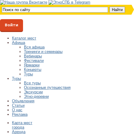
Войти
Каталог мест
Афиша
Вся афиша
Тренинги и семинары
Вебинары
Фестивали
Ярмарки
Концерты
Туры
Туры
Все туры
Осознанные путешествия
Экскурсии
Этно-деревни
Объявления
Статьи
О нас
Реклама
Карта мест
города
Аренда