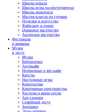
Школы вокала
Школы игры на инструментах
Школы живописи
Мастер-классы по готовке
Поделки и искусство
Файр-шоу и поинг
Цирковое мастерство
Актерское мастерство
Фестивали
и ярмарки
Музеи
и досуг
Музеи
Библиотеки
Антикафе
Необычные и арт-кафе
Квесты
Настольные игры
Кинотеатры
Креативные пространства
Хостелы и мини-отели
Арт-галереи
Семейный досуг
Зоопарки
Этно-деревни