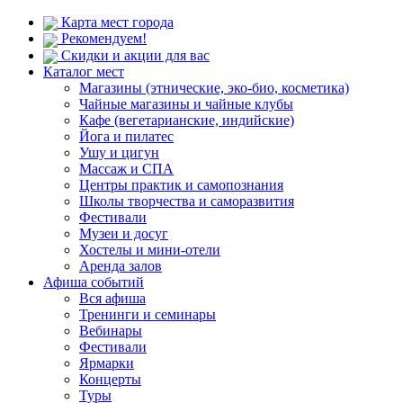
Карта мест города
Рекомендуем!
Скидки и акции для вас
Каталог мест
Магазины (этнические, эко-био, косметика)
Чайные магазины и чайные клубы
Кафе (вегетарианские, индийские)
Йога и пилатес
Ушу и цигун
Массаж и СПА
Центры практик и самопознания
Школы творчества и саморазвития
Фестивали
Музеи и досуг
Хостелы и мини-отели
Аренда залов
Афиша событий
Вся афиша
Тренинги и семинары
Вебинары
Фестивали
Ярмарки
Концерты
Туры