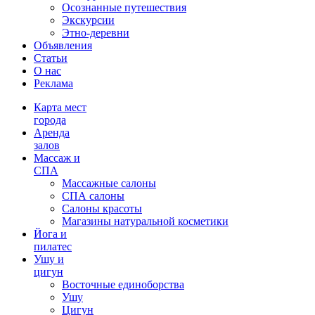
Осознанные путешествия
Экскурсии
Этно-деревни
Объявления
Статьи
О нас
Реклама
Карта мест
города
Аренда
залов
Массаж и
СПА
Массажные салоны
СПА салоны
Салоны красоты
Магазины натуральной косметики
Йога и
пилатес
Ушу и
цигун
Восточные единоборства
Ушу
Цигун