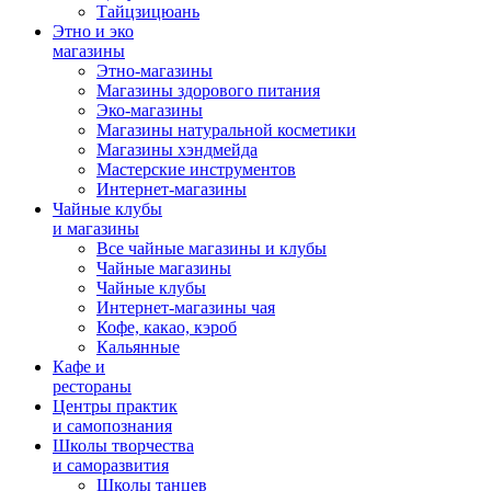
Тайцзицюань
Этно и эко
магазины
Этно-магазины
Магазины здорового питания
Эко-магазины
Магазины натуральной косметики
Магазины хэндмейда
Мастерские инструментов
Интернет-магазины
Чайные клубы
и магазины
Все чайные магазины и клубы
Чайные магазины
Чайные клубы
Интернет-магазины чая
Кофе, какао, кэроб
Кальянные
Кафе и
рестораны
Центры практик
и самопознания
Школы творчества
и саморазвития
Школы танцев