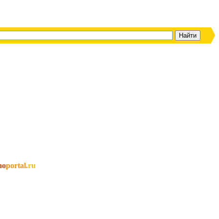
no
portal.
ru