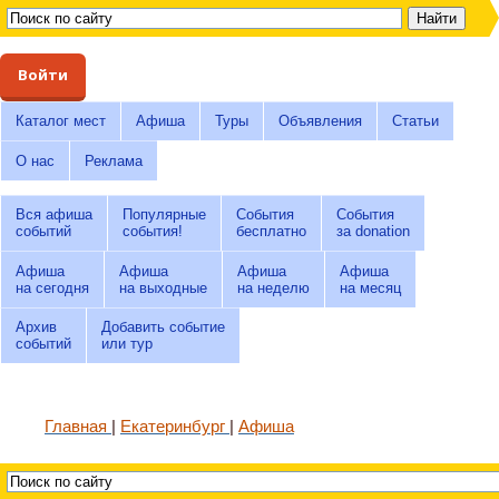
Войти
Каталог мест
Афиша
Туры
Объявления
Статьи
О нас
Реклама
Вся афиша
Популярные
События
События
событий
события!
бесплатно
за donation
Афиша
Афиша
Афиша
Афиша
на сегодня
на выходные
на неделю
на месяц
Архив
Добавить событие
событий
или тур
Главная
Екатеринбург
Афиша