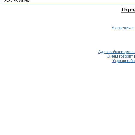
Аюрведическ
Адреса баков для с
О чем говорит
Утренняя йо