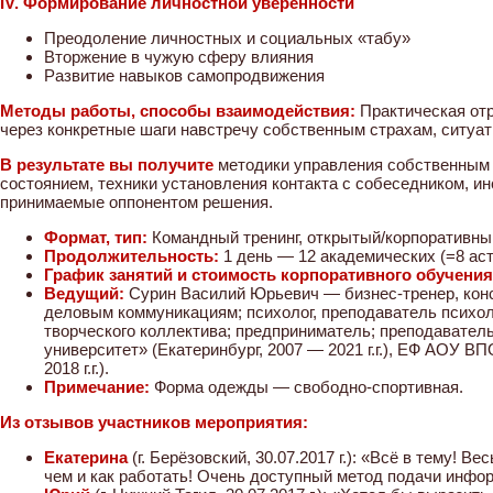
IV. Формирование личностной уверенности
Преодоление личностных и социальных «табу»
Вторжение в чужую сферу влияния
Развитие навыков самопродвижения
Методы работы, способы взаимодействия:
Практическая от
через конкретные шаги навстречу собственным страхам, ситуа
В результате вы получите
методики управления собственным
состоянием, техники установления контакта с собеседником, и
принимаемые оппонентом решения.
Формат, тип:
Командный тренинг, открытый/корпоративны
Продолжительность:
1 день — 12 академических (=8 ас
График занятий и стоимость корпоративного обучения
Ведущий:
Сурин Василий Юрьевич — бизнес-тренер, кон
деловым коммуникациям; психолог, преподаватель психоло
творческого коллектива; предприниматель; преподавате
университет» (Екатеринбург, 2007 — 2021 г.г.), ЕФ АОУ В
2018 г.г.).
Примечание:
Форма одежды — свободно-спортивная.
Из отзывов участников мероприятия:
Екатерина
(г. Берёзовский, 30.07.2017 г.): «Всё в тему! В
чем и как работать! Очень доступный метод подачи инфо