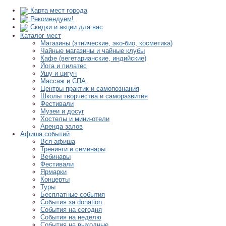
Карта мест города
Рекомендуем!
Скидки и акции для вас
Каталог мест
Магазины (этнические, эко-био, косметика)
Чайные магазины и чайные клубы
Кафе (вегетарианские, индийские)
Йога и пилатес
Ушу и цигун
Массаж и СПА
Центры практик и самопознания
Школы творчества и саморазвития
Фестивали
Музеи и досуг
Хостелы и мини-отели
Аренда залов
Афиша событий
Вся афиша
Тренинги и семинары
Вебинары
Фестивали
Ярмарки
Концерты
Туры
Бесплатные события
События за donation
События на сегодня
События на неделю
События на выходные