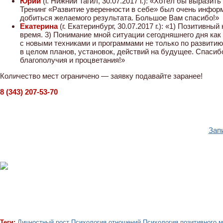
Юрий
(г. Нижний Тагил, 30.07.2017 г.): «Хотел бы вырази
Тренинг «Развитие уверенности в себе» был очень инфор
добиться желаемого результата. Большое Вам спасибо!»
Екатерина
(г. Екатеринбург, 30.07.2017 г.): «1) Позитивны
время. 3) Понимание мной ситуации сегодняшнего дня как
с новыми техниками и программами не только по развитию 
в целом планов, установок, действий на будущее. Спасиб
благополучия и процветания!»
Количество мест ограничено — заявку подавайте заранее!
8 (343) 207-53-70
Зап
Теги:
Личностный рост
Психология отношений
Психология позитивного 