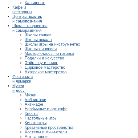
Кальянные
Кафе и
рестораны
Центры практик
и самопознания
Школы творчества
и саморазвития
Школы танцев
Школы вокала
Школы игры на инструментах
Школы живописи
Мастер-классы по готовке
Поделки и искусство
Файр-шоу и поинг
Цирковое мастерство
Актерское мастерство
Фестивали
и ярмарки
Музеи
и досуг
Музеи
Библиотеки
Антикафе
Необычные и арт-кафе
Квесты
Настольные игры
Кинотеатры
Креативные пространства
Хостелы и мини-отели
Арт-галереи