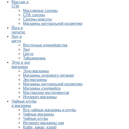
Массаж и
СПА
Массажные салоны
СПА салоны
Салоны красоты
Магазины натуральной косметики
Йога и
пилатес
Ушу и
цигун
Восточные единоборства
Ушу
Цигун
Тайцзицюань
Этно и эко
магазины
Этно-магазины
Магазины здорового питания
Эко-магазины
Магазины натуральной косметики
Магазины хэндмейда
Мастерские инструментов
Интернет-магазины
Чайные клубы
и магазины
Все чайные магазины и клубы
Чайные магазины
Чайные клубы
Интернет-магазины чая
Кофе, какао, кэроб