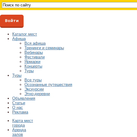
Войти
Каталог мест
Афиша
Вся афиша
Тренинги и семинары
Вебинары
Фестивали
Ярмарки
Концерты
Туры
Туры
Все туры
Осознанные путешествия
Экскурсии
Этно-деревни
Объявления
Статьи
О нас
Реклама
Карта мест
города
Аренда
залов