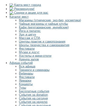
Карта мест города
Рекомендуем!
Скидки и акции для вас
Каталог мест
Магазины (этнические, эко-био, косметика)
Чайные магазины и чайные клубы
Кафе (вегетарианские, индийские)
Йога и пилатес
Ушу и цигун
Массаж и СПА
Центры практик и самопознания
Школы творчества и саморазвития
Фестивали
Музеи и досуг
Хостелы и мини-отели
Аренда залов
Афиша событий
Вся афиша
Тренинги и семинары
Вебинары
Фестивали
Ярмарки
Концерты
Туры
Бесплатные события
События за donation
События на сегодня
События на неделю
События на выходные