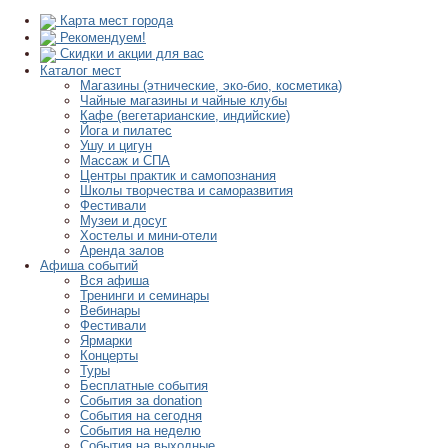
Карта мест города
Рекомендуем!
Скидки и акции для вас
Каталог мест
Магазины (этнические, эко-био, косметика)
Чайные магазины и чайные клубы
Кафе (вегетарианские, индийские)
Йога и пилатес
Ушу и цигун
Массаж и СПА
Центры практик и самопознания
Школы творчества и саморазвития
Фестивали
Музеи и досуг
Хостелы и мини-отели
Аренда залов
Афиша событий
Вся афиша
Тренинги и семинары
Вебинары
Фестивали
Ярмарки
Концерты
Туры
Бесплатные события
События за donation
События на сегодня
События на неделю
События на выходные