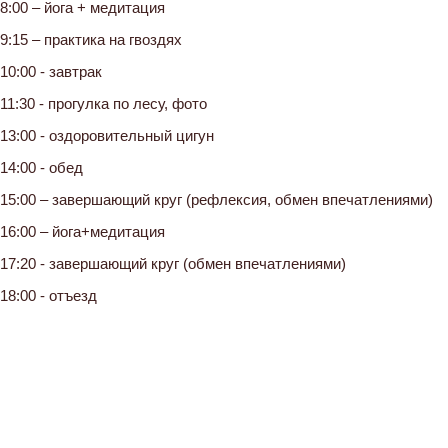
8:00 – йога + медитация
9:15 – практика на гвоздях
10:00 - завтрак
11:30 - прогулка по лесу, фото
13:00 - оздоровительный цигун
14:00 - обед
15:00 – завершающий круг (рефлексия, обмен впечатлениями)
16:00 – йога+медитация
17:20 - завершающий круг (обмен впечатлениями)
18:00 - отъезд
Место силы и связи с природой
Пространство йоги Глубокое, где будет проходить ретрит, распо
на берегу озера Глубокое, на месте старого финского поселения
почувствовать тишину и научиться простым способам поддержи
Живописная природа, целебный воздух, пение птиц, удивительн
погружению в атмосферу практик и медитаций.