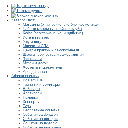
Карта мест города
Рекомендуем!
Скидки и акции для вас
Каталог мест
Магазины (этнические, эко-био, косметика)
Чайные магазины и чайные клубы
Кафе (вегетарианские, индийские)
Йога и пилатес
Ушу и цигун
Массаж и СПА
Центры практик и самопознания
Школы творчества и саморазвития
Фестивали
Музеи и досуг
Хостелы и мини-отели
Аренда залов
Афиша событий
Вся афиша
Тренинги и семинары
Вебинары
Фестивали
Ярмарки
Концерты
Туры
Бесплатные события
События за donation
События на сегодня
События на неделю
События на выходные