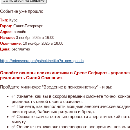
Событие уже прошло
Тип:
Курс
Город:
Санкт-Петербург
Адрес:
онлайн
Начало:
3 ноября 2025 в 16:00
Окончание:
10 ноября 2025 в 18:00
Цена:
бесплатно
https://oriensvera.pro/psihokinetika?a_pc=ngecdb
Освойте основы психокинетики в Древе Сефирот - управле
реальность Силой Сознания.
Пройдите мини-курс “Введение в психокинетику” - и вы:
✅ Узнаете, как вы в скором времени сможете точно, конкр
реальность силой своего сознания.
✅ Поймете, как выполнять мощные энергетические воздейс
шизотерики, бабкиных ритуалов и бреда.
✅ Сможете самостоятельно провести энергетический поток
минуту.
✅ Освоите техники экстрасенсорного восприятия, позвол