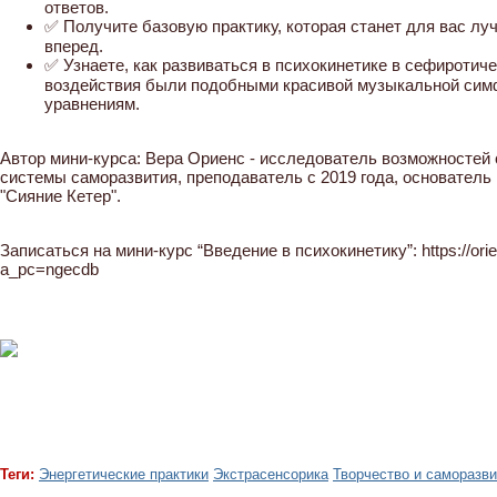
ответов.
✅ Получите базовую практику, которая станет для вас лу
вперед.
✅ Узнаете, как развиваться в психокинетике в сефиротич
воздействия были подобными красивой музыкальной сим
уравнениям.
Автор мини-курса: Вера Ориенс - исследователь возможностей 
системы саморазвития, преподаватель с 2019 года, основатель
"Сияние Кетер".
Записаться на мини-курс “Введение в психокинетику”: https://orie
a_pc=ngecdb
Теги:
Энергетические практики
Экстрасенсорика
Творчество и саморазви