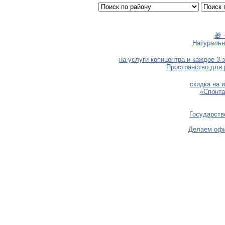
🎁 
Натуральн
на услуги копицентра и каждое 3 
Пространство для 
скидка на 
«Спонта
Государств
Делаем офи