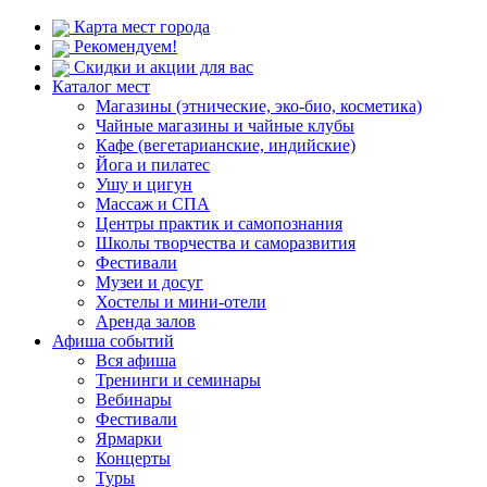
Карта мест города
Рекомендуем!
Скидки и акции для вас
Каталог мест
Магазины (этнические, эко-био, косметика)
Чайные магазины и чайные клубы
Кафе (вегетарианские, индийские)
Йога и пилатес
Ушу и цигун
Массаж и СПА
Центры практик и самопознания
Школы творчества и саморазвития
Фестивали
Музеи и досуг
Хостелы и мини-отели
Аренда залов
Афиша событий
Вся афиша
Тренинги и семинары
Вебинары
Фестивали
Ярмарки
Концерты
Туры