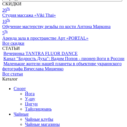
СКИДКИ
%
20
Студия массажа «Viki Thai»
%
10
Обучение мастерству резьбы по кости Антона Маркина
%
5
Аренда зала в пространстве Арт «PORTAL»
Все скидки
СТАТЬИ
Вечеринка TANTRA FLUOR DANCE
Канал "Бодрость Духа": Вадим Попов - пионер йоги в России
Маленькие жители нашей планеты в объективе украинского
фотографа Вячеслава Мищенко
Все статьи
Каталог
Спорт
Йога
У-шу
Цигун
Тайцзицюань
Чайные
Чайные клубы
Чайные магазины