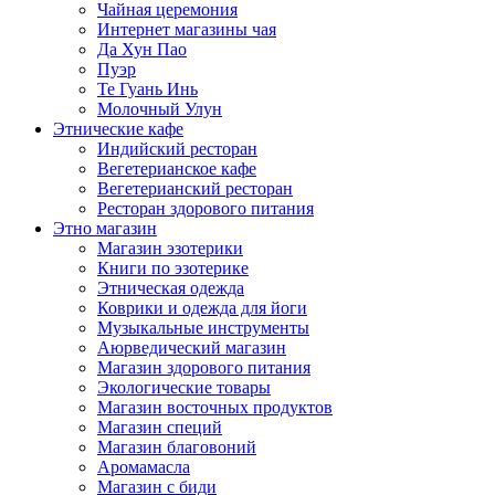
Чайная церемония
Интернет магазины чая
Да Хун Пао
Пуэр
Те Гуань Инь
Молочный Улун
Этнические кафе
Индийский ресторан
Вегетерианское кафе
Вегетерианский ресторан
Ресторан здорового питания
Этно магазин
Магазин эзотерики
Книги по эзотерике
Этническая одежда
Коврики и одежда для йоги
Музыкальные инструменты
Аюрведический магазин
Магазин здорового питания
Экологические товары
Магазин восточных продуктов
Магазин специй
Магазин благовоний
Аромамасла
Магазин с биди