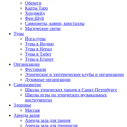
Обереги
Карты Таро
Хендмейд
Фен-Шуй
Самоцветы, камни, кристаллы
Магические свечи
Туры
Йога-туры
Туры в Индию
Туры в Непал
Туры в Тибет
Туры в Египет
Организации
Фестивали
Этнические и эзотерические клубы и организации
Духовные организации
Саморазвитие
Школы этнических танцев в Санкт-Петербурге
Школы игры на этнических музыкальных
инструментах
Здоровье
Массаж
Аренда залов
Аренда зала для танцев
Аренда зала для тренингов