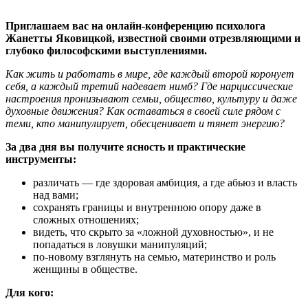
Приглашаем вас на онлайн-конференцию психолога
Жанетты Яковицкой, известной своими отрезвляющими и
глубоко философскими выступлениями.
Как жить и работать в мире, где каждый второй коронует
себя, а каждый третий надевает нимб? Где нарциссические
настроения пронизывают семьи, общество, культуру и даже
духовные движения? Как оставаться в своей силе рядом с
теми, кто манипулирует, обесценивает и тянет энергию?
За два дня вы получите ясность и практические
инструменты:
различать — где здоровая амбиция, а где абьюз и власть
над вами;
сохранять границы и внутреннюю опору даже в
сложных отношениях;
видеть, что скрыто за «ложной духовностью», и не
попадаться в ловушки манипуляций;
по-новому взглянуть на семью, материнство и роль
женщины в обществе.
Для кого: