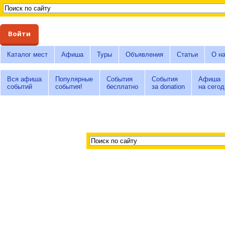
Войти
Каталог мест
Афиша
Туры
Объявления
Статьи
О н
Вся афиша
Популярные
События
События
Афиша
событий
события!
бесплатно
за donation
на сегод