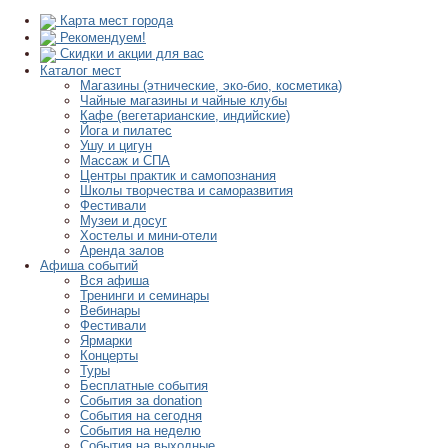
Карта мест города
Рекомендуем!
Скидки и акции для вас
Каталог мест
Магазины (этнические, эко-био, косметика)
Чайные магазины и чайные клубы
Кафе (вегетарианские, индийские)
Йога и пилатес
Ушу и цигун
Массаж и СПА
Центры практик и самопознания
Школы творчества и саморазвития
Фестивали
Музеи и досуг
Хостелы и мини-отели
Аренда залов
Афиша событий
Вся афиша
Тренинги и семинары
Вебинары
Фестивали
Ярмарки
Концерты
Туры
Бесплатные события
События за donation
События на сегодня
События на неделю
События на выходные