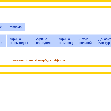
ас
Реклама
Афиша
Афиша
Афиша
Архив
Добавит
ня
на выходные
на неделю
на месяц
событий
или тур
Главная
Санкт-Петербург
Афиша