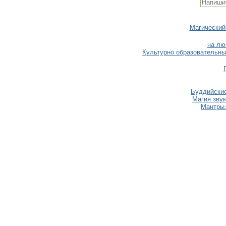
Магический
на лю
Культурно образовательны
Буддийские
Магия звук
Мантры.