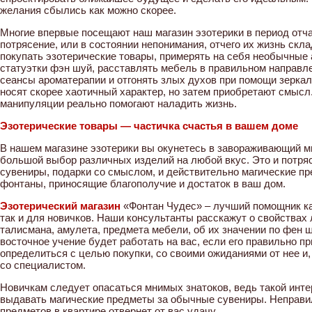
желания сбылись как можно скорее.
Многие впервые посещают наш магазин эзотерики в период отч
потрясение, или в состоянии непонимания, отчего их жизнь скл
покупать эзотерические товары, примерять на себя необычные
статуэтки фэн шуй, расставлять мебель в правильном направле
сеансы ароматерапии и отгонять злых духов при помощи зеркал
носят скорее хаотичный характер, но затем приобретают смысл. 
манипуляции реально помогают наладить жизнь.
Эзотерические товары — частичка счастья в вашем доме
В нашем магазине эзотерики вы окунетесь в завораживающий ми
большой выбор различных изделий на любой вкус. Это и потр
сувениры, подарки со смыслом, и действительно магические п
фонтаны, приносящие благополучие и достаток в ваш дом.
Эзотерический магазин
«Фонтан Чудес» – лучший помощник ка
так и для новичков. Наши консультанты расскажут о свойствах
талисмана, амулета, предмета мебели, об их значении по фен ш
восточное учение будет работать на вас, если его правильно п
определиться с целью покупки, со своими ожиданиями от нее и,
со специалистом.
Новичкам следует опасаться мнимых знатоков, ведь такой инт
выдавать магические предметы за обычные сувениры. Неправи
предметов в квартире отвернет от вас удачу.