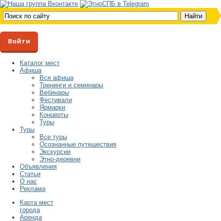
Войти
Каталог мест
Афиша
Вся афиша
Тренинги и семинары
Вебинары
Фестивали
Ярмарки
Концерты
Туры
Туры
Все туры
Осознанные путешествия
Экскурсии
Этно-деревни
Объявления
Статьи
О нас
Реклама
Карта мест
города
Аренда