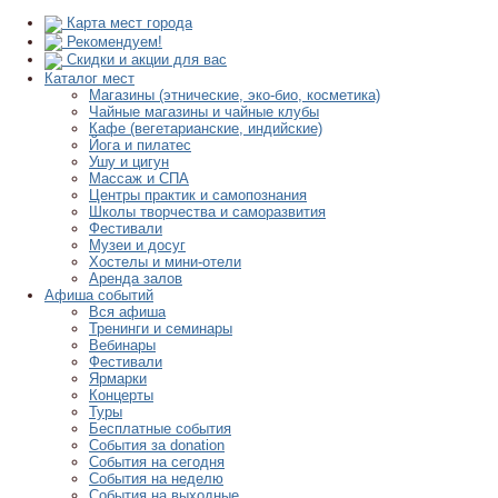
Карта мест города
Рекомендуем!
Скидки и акции для вас
Каталог мест
Магазины (этнические, эко-био, косметика)
Чайные магазины и чайные клубы
Кафе (вегетарианские, индийские)
Йога и пилатес
Ушу и цигун
Массаж и СПА
Центры практик и самопознания
Школы творчества и саморазвития
Фестивали
Музеи и досуг
Хостелы и мини-отели
Аренда залов
Афиша событий
Вся афиша
Тренинги и семинары
Вебинары
Фестивали
Ярмарки
Концерты
Туры
Бесплатные события
События за donation
События на сегодня
События на неделю
События на выходные