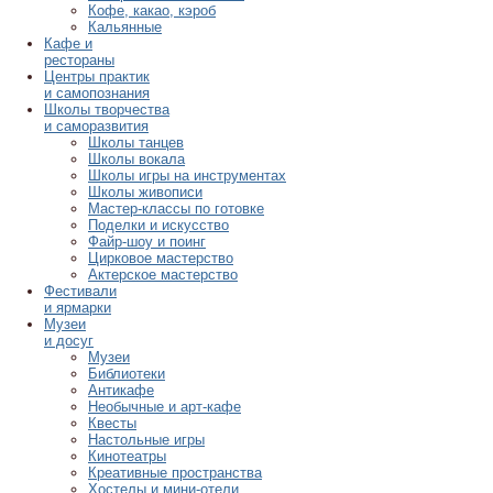
Кофе, какао, кэроб
Кальянные
Кафе и
рестораны
Центры практик
и самопознания
Школы творчества
и саморазвития
Школы танцев
Школы вокала
Школы игры на инструментах
Школы живописи
Мастер-классы по готовке
Поделки и искусство
Файр-шоу и поинг
Цирковое мастерство
Актерское мастерство
Фестивали
и ярмарки
Музеи
и досуг
Музеи
Библиотеки
Антикафе
Необычные и арт-кафе
Квесты
Настольные игры
Кинотеатры
Креативные пространства
Хостелы и мини-отели