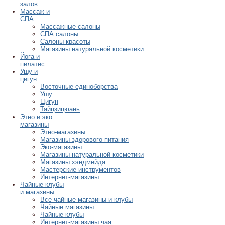
залов
Массаж и
СПА
Массажные салоны
СПА салоны
Салоны красоты
Магазины натуральной косметики
Йога и
пилатес
Ушу и
цигун
Восточные единоборства
Ушу
Цигун
Тайцзицюань
Этно и эко
магазины
Этно-магазины
Магазины здорового питания
Эко-магазины
Магазины натуральной косметики
Магазины хэндмейда
Мастерские инструментов
Интернет-магазины
Чайные клубы
и магазины
Все чайные магазины и клубы
Чайные магазины
Чайные клубы
Интернет-магазины чая