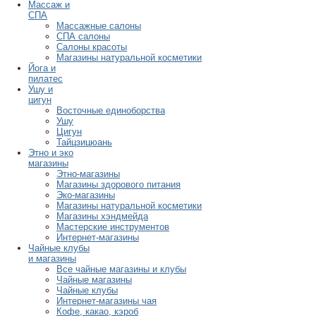
Массаж и
СПА
Массажные салоны
СПА салоны
Салоны красоты
Магазины натуральной косметики
Йога и
пилатес
Ушу и
цигун
Восточные единоборства
Ушу
Цигун
Тайцзицюань
Этно и эко
магазины
Этно-магазины
Магазины здорового питания
Эко-магазины
Магазины натуральной косметики
Магазины хэндмейда
Мастерские инструментов
Интернет-магазины
Чайные клубы
и магазины
Все чайные магазины и клубы
Чайные магазины
Чайные клубы
Интернет-магазины чая
Кофе, какао, кэроб