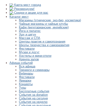
Карта мест города
Рекомендуем!
Скидки и акции для вас
Каталог мест
Магазины (этнические, эко-био, косметика)
Чайные магазины и чайные клубы
Кафе (вегетарианские, индийские)
Йога и пилатес
Ушу и цигун
Массаж и СПА
Центры практик и самопознания
Школы творчества и саморазвития
Фестивали
Музеи и досуг
Хостелы и мини-отели
Аренда залов
Афиша событий
Вся афиша
Тренинги и семинары
Вебинары
Фестивали
Ярмарки
Концерты
Туры
Бесплатные события
События за donation
События на сегодня
События на неделю
События на выходные