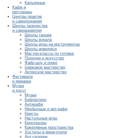
Кальянные
Кафе и
рестораны
Центры практик
и самопознания
Школы творчества
и саморазвития
Школы танцев
Школы вокала
Школы игры на инструментах
Школы живописи
Мастер-классы по готовке
Поделки и искусство
Файр-шоу и поинг
Цирковое мастерство
Актерское мастерство
Фестивали
и ярмарки
Музеи
и досуг
Музеи
Библиотеки
Антикафе
Необычные и арт-кафе
Квесты
Настольные игры
Кинотеатры
Креативные пространства
Хостелы и мини-отели
Арт-галереи