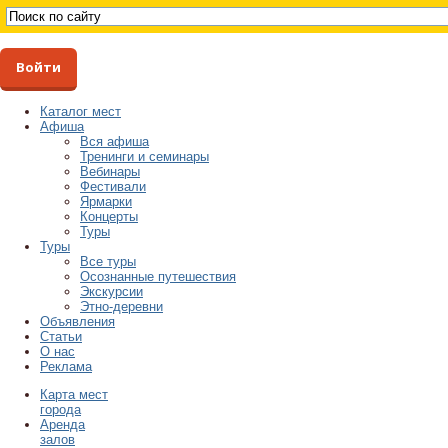
Войти
Каталог мест
Афиша
Вся афиша
Тренинги и семинары
Вебинары
Фестивали
Ярмарки
Концерты
Туры
Туры
Все туры
Осознанные путешествия
Экскурсии
Этно-деревни
Объявления
Статьи
О нас
Реклама
Карта мест
города
Аренда
залов